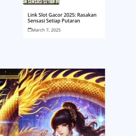
Link Slot Gacor 2025: Rasakan
Sensasi Setiap Putaran
March 7, 2025