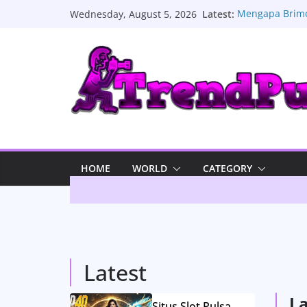
Skip
Latest:
Mengapa Brimo4
Wednesday, August 5, 2026
to
Slot Pulsa Gac
Besar
content
Slot Pulsa Gac
Menggugah Sel
Slot Pulsa Ter
Slot Dana Gaco
Pengalaman Be
HOME
WORLD
CATEGORY
Latest
La
Situs Slot Pulsa