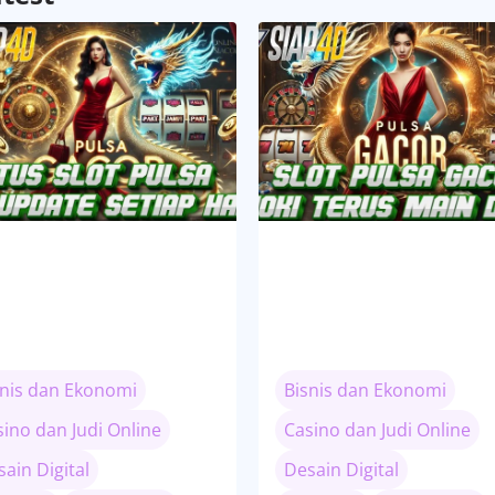
snis dan Ekonomi
Bisnis dan Ekonomi
sino dan Judi Online
Casino dan Judi Online
ain Digital
Desain Digital