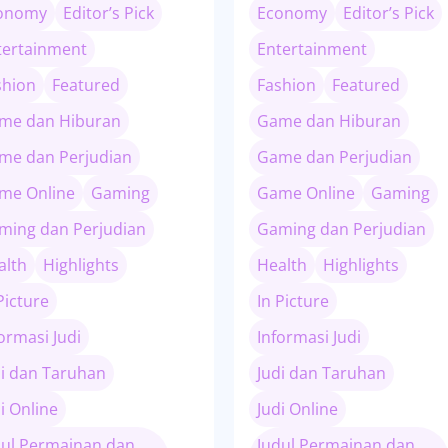
onomy
Editor’s Pick
Economy
Editor’s Pick
tertainment
Entertainment
shion
Featured
Fashion
Featured
me dan Hiburan
Game dan Hiburan
me dan Perjudian
Game dan Perjudian
me Online
Gaming
Game Online
Gaming
ming dan Perjudian
Gaming dan Perjudian
alth
Highlights
Health
Highlights
Picture
In Picture
ormasi Judi
Informasi Judi
di dan Taruhan
Judi dan Taruhan
i Online
Judi Online
dul Permainan dan
Judul Permainan dan