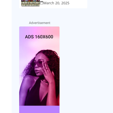
March 20, 2025