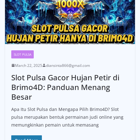
SLOT PULSA
March 22, 2025
diansinta866@gmail.com
Slot Pulsa Gacor Hujan Petir di
Brimo4D: Panduan Menang
Besar
Apa Itu Slot Pulsa dan Mengapa Pilih Brimo4D? Slot
pulsa merupakan bentuk permainan judi online yang
memungkinkan pemain untuk memasang