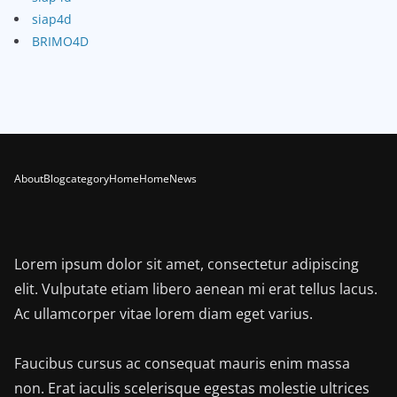
siap4d
BRIMO4D
About
Blog
category
Home
Home
News
Lorem ipsum dolor sit amet, consectetur adipiscing
elit. Vulputate etiam libero aenean mi erat tellus lacus.
Ac ullamcorper vitae lorem diam eget varius.
Faucibus cursus ac consequat mauris enim massa
non. Erat iaculis scelerisque egestas molestie ultrices