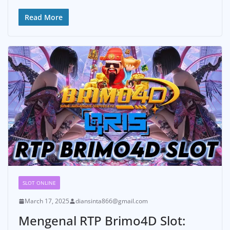
Read More
SLOT ONLINE
March 17, 2025
diansinta866@gmail.com
Mengenal RTP Brimo4D Slot: