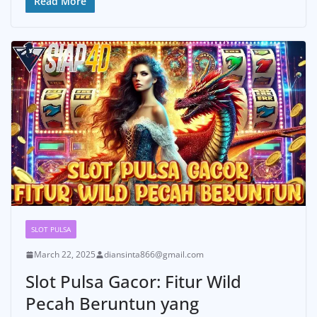
Read More
SLOT PULSA
March 22, 2025
diansinta866@gmail.com
Slot Pulsa Gacor: Fitur Wild
Pecah Beruntun yang