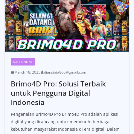
SLOT ONLINE
March 18, 2025
diansinta866@gmail.com
Brimo4D Pro: Solusi Terbaik
untuk Pengguna Digital
Indonesia
Pengenalan Brimo4D Pro Brimo4D Pro adalah aplikasi
digital yang dirancang untuk memenuhi berbagai
kebutuhan masyarakat Indonesia di era digital. Dalam