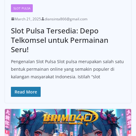
SLOT PULSA
March 21, 2025
diansinta866@gmail.com
Slot Pulsa Tersedia: Depo
Telkomsel untuk Permainan
Seru!
Pengenalan Slot Pulsa Slot pulsa merupakan salah satu
bentuk permainan online yang semakin populer di
kalangan masyarakat Indonesia. Istilah “slot
Read More