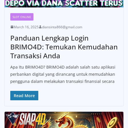
SLOT ONLINE
March 16, 2025
diansinta866@gmail.com
Panduan Lengkap Login
BRIMO4D: Temukan Kemudahan
Transaksi Anda
Apa Itu BRIMO4D? BRIMO4D adalah salah satu aplikasi
perbankan digital yang dirancang untuk memudahkan
pengguna dalam melakukan transaksi finansial secara
Read More