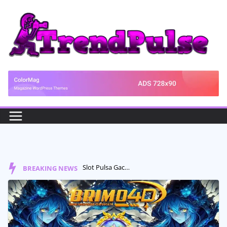
Skip
to
content
Slot Pulsa Gacor: Fitur Wild Pecah Beruntun yang Menggugah S...
BREAKING NEWS