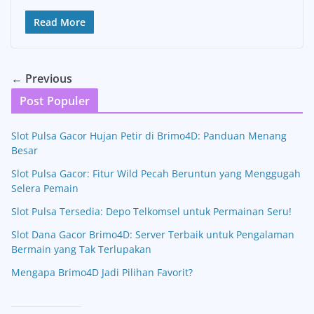
Read More
← Previous
Post Populer
Slot Pulsa Gacor Hujan Petir di Brimo4D: Panduan Menang
Besar
Slot Pulsa Gacor: Fitur Wild Pecah Beruntun yang Menggugah
Selera Pemain
Slot Pulsa Tersedia: Depo Telkomsel untuk Permainan Seru!
Slot Dana Gacor Brimo4D: Server Terbaik untuk Pengalaman
Bermain yang Tak Terlupakan
Mengapa Brimo4D Jadi Pilihan Favorit?