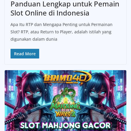
Panduan Lengkap untuk Pemain
Slot Online di Indonesia
Apa Itu RTP dan Mengapa Penting untuk Permainan
Slot? RTP, atau Return to Player, adalah istilah yang
digunakan dalam dunia
Read More