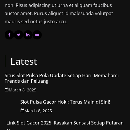
non. Risus adipiscing ut urna et aliquam faucibus
auctor amet. Purus aliquet id malesuada volutpat
mauris sed netus justo arcu.
Latest
Situs Slot Pulsa Pola Update Setiap Hari: Memahami
Trends dan Peluang
March 8, 2025
Slot Pulsa Gacor Hoki: Terus Main di Sini!
March 8, 2025
Link Slot Gacor 2025: Rasakan Sensasi Setiap Putaran