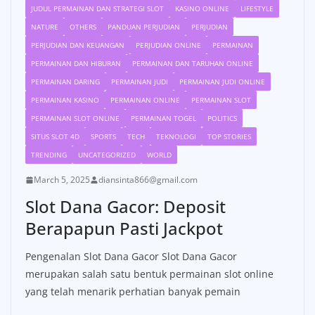
JUDUL PERMAINAN DAN STRATEGI SLOT
KASINO ONLINE
LIFESTYLE
NATURE
OTHERS
PANDUAN PERJUDIAN
PERJUDIAN
PERJUDIAN DAN KEUANGAN
PERJUDIAN ONLINE
PERMAINAN
PERMAINAN DAN HIBURAN
PERMAINAN DAN TARUHAN ONLINE
PERMAINAN DARING
PERMAINAN JUDI
PERMAINAN JUDI ONLINE
PERMAINAN KASINO
PERMAINAN ONLINE
PERMAINAN SLOT
PERMAINAN SLOT ONLINE
PERMAINAN TOGEL
POLITICS
SITUS SLOT 4D
SPORTS
TECH
TEKNOLOGI
TOP STORIES
TRENDING
UNCATEGORIZED
WORLD
March 5, 2025
diansinta866@gmail.com
Slot Dana Gacor: Deposit
Berapapun Pasti Jackpot
Pengenalan Slot Dana Gacor Slot Dana Gacor
merupakan salah satu bentuk permainan slot online
yang telah menarik perhatian banyak pemain