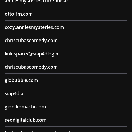
anniesmysteries.com/pulsa/
otto-fm.com
cozy.anniesmysteries.com
chriscubascomedy.com
link.space/@siap4dlogin
chriscubascomedy.com
globubble.com
siap4d.ai
gion-komachi.com
seodigitalclub.com