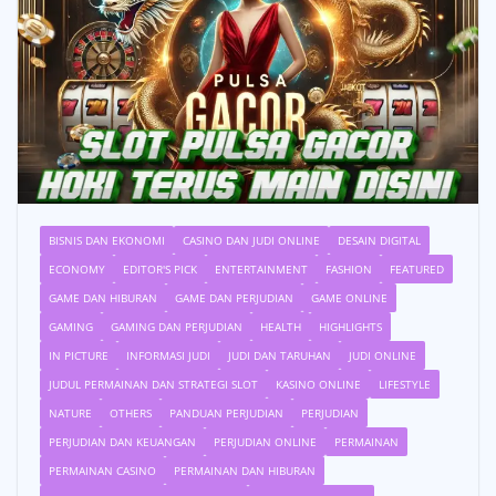
BISNIS DAN EKONOMI
CASINO DAN JUDI ONLINE
DESAIN DIGITAL
ECONOMY
EDITOR'S PICK
ENTERTAINMENT
FASHION
FEATURED
GAME DAN HIBURAN
GAME DAN PERJUDIAN
GAME ONLINE
GAMING
GAMING DAN PERJUDIAN
HEALTH
HIGHLIGHTS
IN PICTURE
INFORMASI JUDI
JUDI DAN TARUHAN
JUDI ONLINE
JUDUL PERMAINAN DAN STRATEGI SLOT
KASINO ONLINE
LIFESTYLE
NATURE
OTHERS
PANDUAN PERJUDIAN
PERJUDIAN
PERJUDIAN DAN KEUANGAN
PERJUDIAN ONLINE
PERMAINAN
PERMAINAN CASINO
PERMAINAN DAN HIBURAN