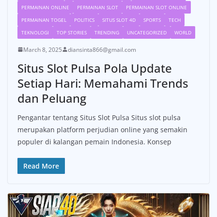
PERMAINAN ONLINE
PERMAINAN SLOT
PERMAINAN SLOT ONLINE
PERMAINAN TOGEL
POLITICS
SITUS SLOT 4D
SPORTS
TECH
TEKNOLOGI
TOP STORIES
TRENDING
UNCATEGORIZED
WORLD
March 8, 2025
diansinta866@gmail.com
Situs Slot Pulsa Pola Update
Setiap Hari: Memahami Trends
dan Peluang
Pengantar tentang Situs Slot Pulsa Situs slot pulsa
merupakan platform perjudian online yang semakin
populer di kalangan pemain Indonesia. Konsep
Read More