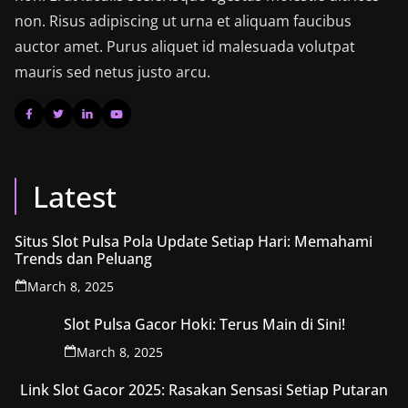
non. Risus adipiscing ut urna et aliquam faucibus
auctor amet. Purus aliquet id malesuada volutpat
mauris sed netus justo arcu.
Latest
Situs Slot Pulsa Pola Update Setiap Hari: Memahami
Trends dan Peluang
March 8, 2025
Slot Pulsa Gacor Hoki: Terus Main di Sini!
March 8, 2025
Link Slot Gacor 2025: Rasakan Sensasi Setiap Putaran