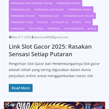
PERMAINAN DAN TARUHAN ONLINE
PERMAINAN DARING
PERMAINAN JUDI
PERMAINAN JUDI ONLINE
PERMAINAN KASINO
PERMAINAN ONLINE
PERMAINAN SLOT
PERMAINAN SLOT ONLINE
PERMAINAN TOGEL
POLITICS
SITUS SLOT 4D
SPORTS
TECH
TEKNOLOGI
TOP STORIES
TRENDING
UNCATEGORIZED
WORLD
March 7, 2025
diansinta866@gmail.com
Link Slot Gacor 2025: Rasakan
Sensasi Setiap Putaran
Pengertian Slot Gacor dan Perkembangannya Slot gacor
adalah istilah yang sering digunakan dalam dunia
perjudian online untuk menggambarkan mesin slot
Read More