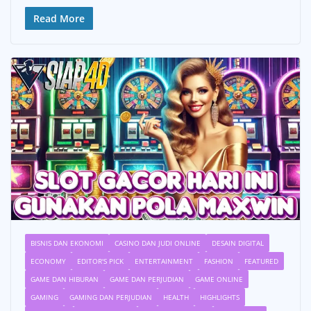
Read More
BISNIS DAN EKONOMI
CASINO DAN JUDI ONLINE
DESAIN DIGITAL
ECONOMY
EDITOR'S PICK
ENTERTAINMENT
FASHION
FEATURED
GAME DAN HIBURAN
GAME DAN PERJUDIAN
GAME ONLINE
GAMING
GAMING DAN PERJUDIAN
HEALTH
HIGHLIGHTS