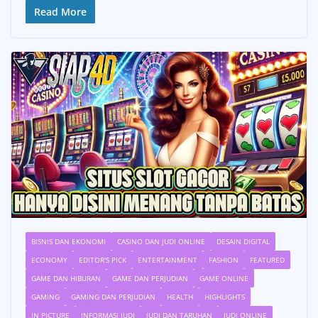
Read More
BISNIS DAN EKONOMI
CASINO DAN JUDI ONLINE
DESAIN DIGITAL
ECONOMY
EDITOR'S PICK
ENTERTAINMENT
FASHION
FEATURED
GAME DAN HIBURAN
GAME DAN PERJUDIAN
GAME ONLINE
GAMING
GAMING DAN PERJUDIAN
HEALTH
HIGHLIGHTS
IN PICTURE
INFORMASI JUDI
JUDI DAN TARUHAN
JUDI ONLINE