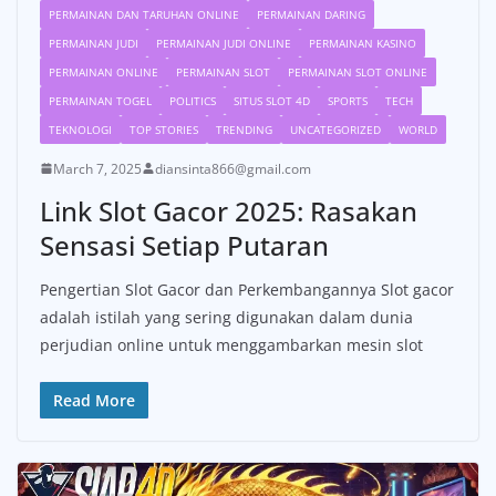
PERMAINAN DAN TARUHAN ONLINE
PERMAINAN DARING
PERMAINAN JUDI
PERMAINAN JUDI ONLINE
PERMAINAN KASINO
PERMAINAN ONLINE
PERMAINAN SLOT
PERMAINAN SLOT ONLINE
PERMAINAN TOGEL
POLITICS
SITUS SLOT 4D
SPORTS
TECH
TEKNOLOGI
TOP STORIES
TRENDING
UNCATEGORIZED
WORLD
March 7, 2025
diansinta866@gmail.com
Link Slot Gacor 2025: Rasakan
Sensasi Setiap Putaran
Pengertian Slot Gacor dan Perkembangannya Slot gacor
adalah istilah yang sering digunakan dalam dunia
perjudian online untuk menggambarkan mesin slot
Read More