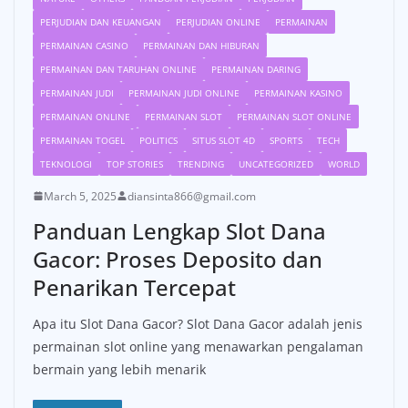
PERJUDIAN DAN KEUANGAN
PERJUDIAN ONLINE
PERMAINAN
PERMAINAN CASINO
PERMAINAN DAN HIBURAN
PERMAINAN DAN TARUHAN ONLINE
PERMAINAN DARING
PERMAINAN JUDI
PERMAINAN JUDI ONLINE
PERMAINAN KASINO
PERMAINAN ONLINE
PERMAINAN SLOT
PERMAINAN SLOT ONLINE
PERMAINAN TOGEL
POLITICS
SITUS SLOT 4D
SPORTS
TECH
TEKNOLOGI
TOP STORIES
TRENDING
UNCATEGORIZED
WORLD
March 5, 2025
diansinta866@gmail.com
Panduan Lengkap Slot Dana
Gacor: Proses Deposito dan
Penarikan Tercepat
Apa itu Slot Dana Gacor? Slot Dana Gacor adalah jenis
permainan slot online yang menawarkan pengalaman
bermain yang lebih menarik