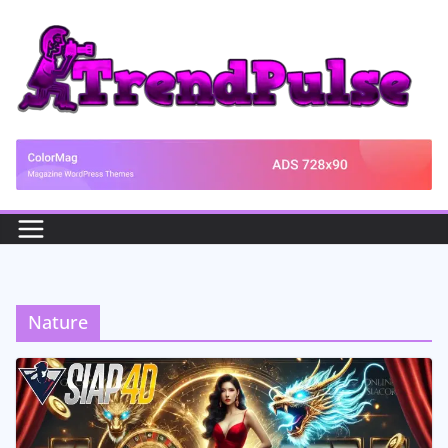
Skip
to
content
Nature