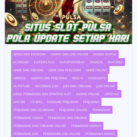
BISNIS DAN EKONOMI
CASINO DAN JUDI ONLINE
DESAIN DIGITAL
ECONOMY
EDITOR'S PICK
ENTERTAINMENT
FASHION
FEATURED
GAME DAN HIBURAN
GAME DAN PERJUDIAN
GAME ONLINE
GAMING
GAMING DAN PERJUDIAN
HEALTH
HIGHLIGHTS
IN PICTURE
INFORMASI JUDI
JUDI DAN TARUHAN
JUDI ONLINE
JUDUL PERMAINAN DAN STRATEGI SLOT
KASINO ONLINE
LIFESTYLE
NATURE
OTHERS
PANDUAN PERJUDIAN
PERJUDIAN
PERJUDIAN DAN KEUANGAN
PERJUDIAN ONLINE
PERMAINAN
PERMAINAN CASINO
PERMAINAN DAN HIBURAN
PERMAINAN DAN TARUHAN ONLINE
PERMAINAN DARING
PERMAINAN JUDI
PERMAINAN JUDI ONLINE
PERMAINAN KASINO