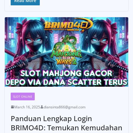
Read More
SLOT ONLINE
March 16, 2025
diansinta866@gmail.com
Panduan Lengkap Login
BRIMO4D: Temukan Kemudahan