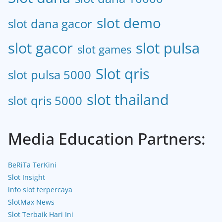
slot demo
slot dana gacor
slot gacor
slot pulsa
slot games
Slot qris
slot pulsa 5000
slot thailand
slot qris 5000
Media Education Partners:
BeRiTa TerKini
Slot Insight
info slot terpercaya
SlotMax News
Slot Terbaik Hari Ini