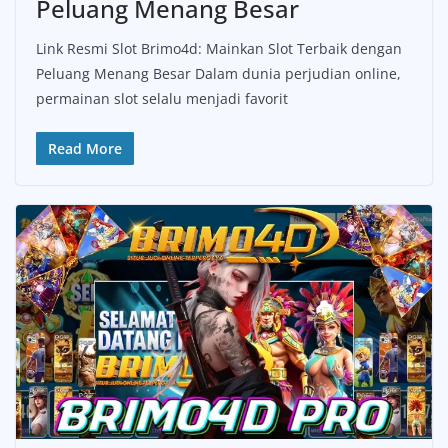
Peluang Menang Besar
Link Resmi Slot Brimo4d: Mainkan Slot Terbaik dengan
Peluang Menang Besar Dalam dunia perjudian online,
permainan slot selalu menjadi favorit
Read More