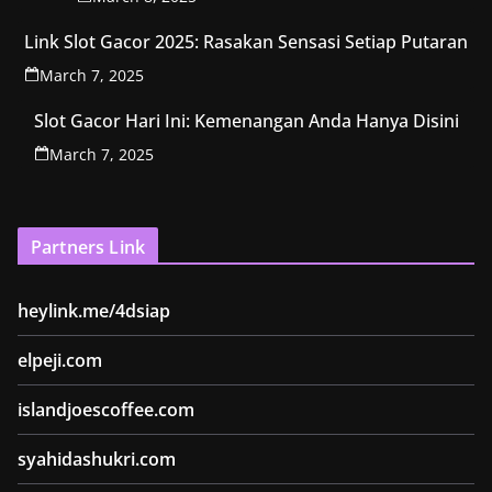
Link Slot Gacor 2025: Rasakan Sensasi Setiap Putaran
March 7, 2025
Slot Gacor Hari Ini: Kemenangan Anda Hanya Disini
March 7, 2025
Partners Link
heylink.me/4dsiap
elpeji.com
islandjoescoffee.com
syahidashukri.com