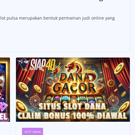
Slot pulsa merupakan bentuk permainan judi online yang
SLOT DANA