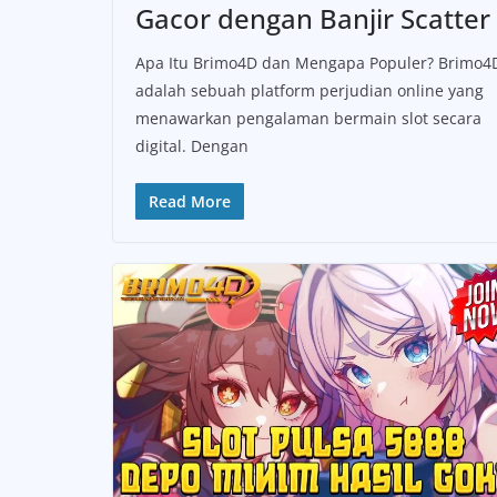
Gacor dengan Banjir Scatter
Apa Itu Brimo4D dan Mengapa Populer? Brimo4
adalah sebuah platform perjudian online yang
menawarkan pengalaman bermain slot secara
digital. Dengan
Read More