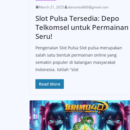
March 21, 2025
diansinta866@gmail.com
Slot Pulsa Tersedia: Depo
Telkomsel untuk Permainan
Seru!
Pengenalan Slot Pulsa Slot pulsa merupakan
salah satu bentuk permainan online yang
semakin populer di kalangan masyarakat
Indonesia. Istilah “slot
Read More