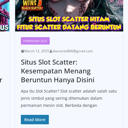
PERMAINAN SLOT
March 12, 2025
diansinta866@gmail.com
Situs Slot Scatter:
Kesempatan Menang
r
Beruntun Hanya Disini
Apa Itu Slot Scatter? Slot scatter adalah salah satu
jenis simbol yang sering ditemukan dalam
permainan mesin slot. Berbeda dengan
Read More