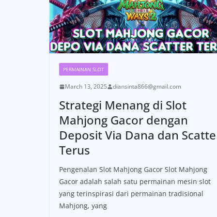
PERMAINAN SLOT
March 13, 2025
diansinta866@gmail.com
Strategi Menang di Slot
Mahjong Gacor dengan
Deposit Via Dana dan Scatte
Terus
Pengenalan Slot Mahjong Gacor Slot Mahjong
Gacor adalah salah satu permainan mesin slot
yang terinspirasi dari permainan tradisional
Mahjong, yang