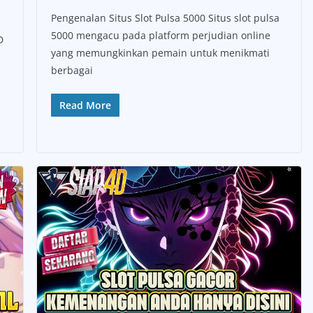
Pengenalan Situs Slot Pulsa 5000 Situs slot pulsa
5000 mengacu pada platform perjudian online
D
yang memungkinkan pemain untuk menikmati
berbagai
Read More