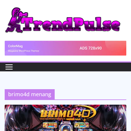
Skip
to
content
brimo4d menang