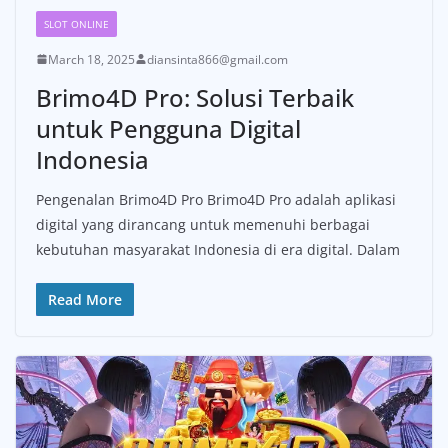
SLOT ONLINE
March 18, 2025
diansinta866@gmail.com
Brimo4D Pro: Solusi Terbaik
untuk Pengguna Digital
Indonesia
Pengenalan Brimo4D Pro Brimo4D Pro adalah aplikasi
digital yang dirancang untuk memenuhi berbagai
kebutuhan masyarakat Indonesia di era digital. Dalam
Read More