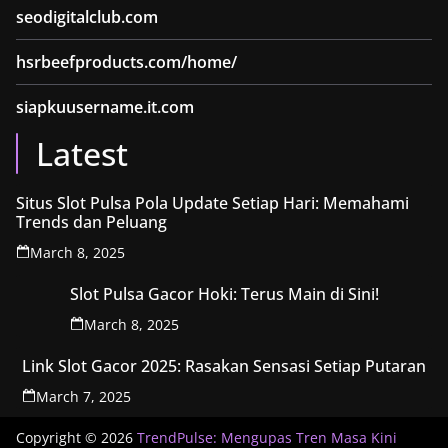
seodigitalclub.com
hsrbeefproducts.com/home/
siapkuusername.it.com
Latest
Situs Slot Pulsa Pola Update Setiap Hari: Memahami
Trends dan Peluang
March 8, 2025
Slot Pulsa Gacor Hoki: Terus Main di Sini!
March 8, 2025
Link Slot Gacor 2025: Rasakan Sensasi Setiap Putaran
March 7, 2025
Copyright © 2026
TrendPulse: Mengupas Tren Masa Kini