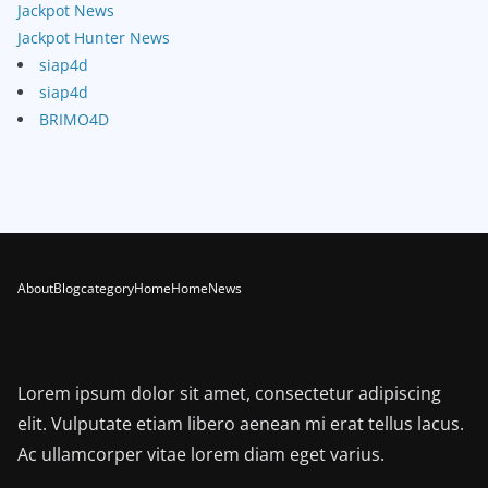
Jackpot News
Jackpot Hunter News
siap4d
siap4d
BRIMO4D
About
Blog
category
Home
Home
News
Lorem ipsum dolor sit amet, consectetur adipiscing
elit. Vulputate etiam libero aenean mi erat tellus lacus.
Ac ullamcorper vitae lorem diam eget varius.