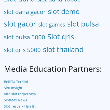
slot demo
slot dana gacor
slot gacor
slot pulsa
slot games
Slot qris
slot pulsa 5000
slot thailand
slot qris 5000
Media Education Partners:
BeRiTa TerKini
Slot Insight
info slot terpercaya
SlotMax News
Slot Terbaik Hari Ini