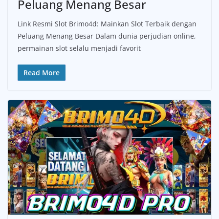
Peluang Menang Besar
Link Resmi Slot Brimo4d: Mainkan Slot Terbaik dengan
Peluang Menang Besar Dalam dunia perjudian online,
permainan slot selalu menjadi favorit
Read More