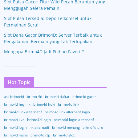
Slot Pulsa Gacor: Fitur Wild Pecah Beruntun yang
Menggugah Selera Pemain
Slot Pulsa Tersedia: Depo Telkomsel untuk
Permainan Seru!
Slot Dana Gacor Brimo4D: Server Terbaik untuk
Pengalaman Bermain yang Tak Terlupakan
Mengapa Brimo4D Jadi Pilihan Favorit?
Hot Topic
brimo 4d
asli brimo4d
brimo4d daftar
brimo4d gacor
brimo4d link
brimo4d heylink
brimo4d hoki
brimo4d link alternatif
brimo4d link alternatif login
brimo4d login
brimo4d login alternatif
brimo4d live
brimo4d login link alternatif
brimo4d menang
brimo4d pro
brimo4d slot
brimo4d resmi
brimo4d rtp