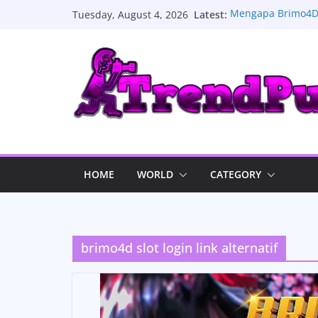
Skip
Latest:
Mengapa Brimo4D J
Tuesday, August 4, 2026
to
Slot Pulsa Gacor 
Besar
content
Slot Pulsa Gacor: 
Menggugah Seler
Slot Pulsa Tersed
Slot Dana Gacor B
Pengalaman Berma
HOME
WORLD
CATEGORY
brimo4d slot login link alternatif