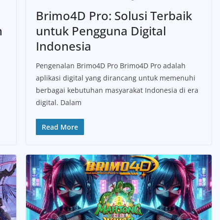
Brimo4D Pro: Solusi Terbaik
n
untuk Pengguna Digital
Indonesia
Pengenalan Brimo4D Pro Brimo4D Pro adalah
aplikasi digital yang dirancang untuk memenuhi
berbagai kebutuhan masyarakat Indonesia di era
digital. Dalam
Read More