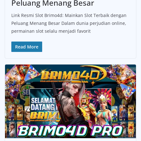
Peluang Menang Besar
Link Resmi Slot Brimo4d: Mainkan Slot Terbaik dengan
Peluang Menang Besar Dalam dunia perjudian online,
permainan slot selalu menjadi favorit
Read More