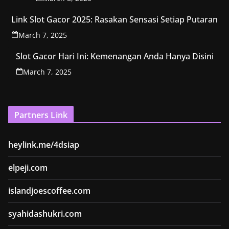
Link Slot Gacor 2025: Rasakan Sensasi Setiap Putaran
March 7, 2025
Slot Gacor Hari Ini: Kemenangan Anda Hanya Disini
March 7, 2025
Partners Link
heylink.me/4dsiap
elpeji.com
islandjoescoffee.com
syahidashukri.com