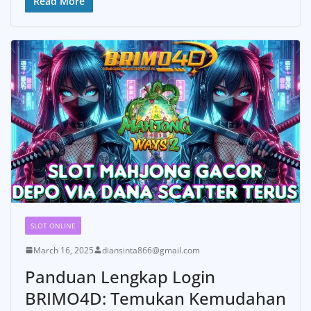
Read More
SLOT ONLINE
March 16, 2025
diansinta866@gmail.com
Panduan Lengkap Login
BRIMO4D: Temukan Kemudahan