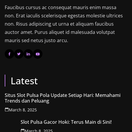
Faucibus cursus ac consequat mauris enim massa
non. Erat iaculis scelerisque egestas molestie ultrices
non. Risus adipiscing ut urna et aliquam faucibus
auctor amet. Purus aliquet id malesuada volutpat
mauris sed netus justo arcu.
Latest
Situs Slot Pulsa Pola Update Setiap Hari: Memahami
Trends dan Peluang
March 8, 2025
Slot Pulsa Gacor Hoki: Terus Main di Sini!
March 8, 2025