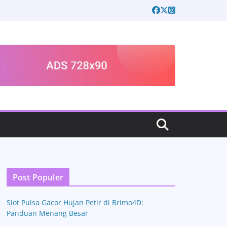
Post Populer
Slot Pulsa Gacor Hujan Petir di Brimo4D:
Panduan Menang Besar