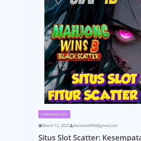
PERMAINAN SLOT
March 12, 2025
diansinta866@gmail.com
Situs Slot Scatter: Kesempa