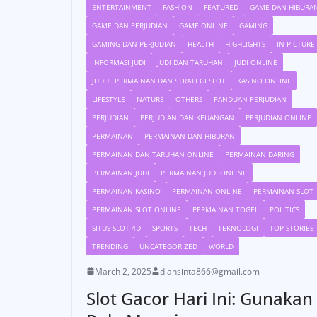
ENTERTAINMENT
FASHION
FEATURED
GAME DAN HIBURA
GAME DAN PERJUDIAN
GAME ONLINE
GAMING
GAMING DAN PERJUDIAN
HEALTH
HIGHLIGHTS
IN PICTURE
INFORMASI JUDI
JUDI DAN TARUHAN
JUDI ONLINE
JUDUL PERMAINAN DAN STRATEGI SLOT
KASINO ONLINE
LIFESTYLE
NATURE
OTHERS
PANDUAN PERJUDIAN
PERJUDIAN
PERJUDIAN DAN KEUANGAN
PERJUDIAN ONLINE
PERMAINAN
PERMAINAN DAN HIBURAN
PERMAINAN DAN TARUHAN ONLINE
PERMAINAN DARING
PERMAINAN JUDI
PERMAINAN JUDI ONLINE
PERMAINAN KASINO
PERMAINAN ONLINE
PERMAINAN SLOT
PERMAINAN SLOT ONLINE
PERMAINAN TOGEL
POLITICS
SITUS SLOT 4D
SPORTS
TECH
TEKNOLOGI
TOP STORIES
TRENDING
UNCATEGORIZED
WORLD
March 2, 2025
diansinta866@gmail.com
Slot Gacor Hari Ini: Gunakan