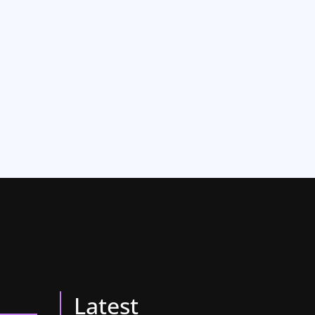
Latest