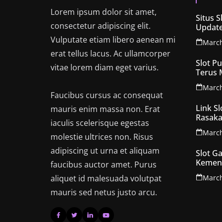
Lorem ipsum dolor sit amet,
Situs S
consectetur adipiscing elit.
Update
Memah
Vulputate etiam libero aenean mi
March
Peluan
erat tellus lacus. Ac ullamcorper
Slot P
vitae lorem diam eget varius.
Terus M
March
Faucibus cursus ac consequat
Link Sl
mauris enim massa non. Erat
Rasaka
iaculis scelerisque egestas
Putara
March
molestie ultrices non. Risus
adipiscing ut urna et aliquam
Slot Ga
Kemen
faucibus auctor amet. Purus
Disini
aliquet id malesuada volutpat
March
mauris sed netus justo arcu.