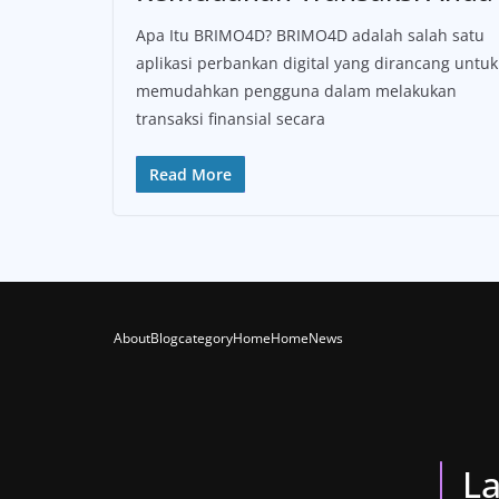
Apa Itu BRIMO4D? BRIMO4D adalah salah satu
aplikasi perbankan digital yang dirancang untuk
memudahkan pengguna dalam melakukan
transaksi finansial secara
Read More
About
Blog
category
Home
Home
News
La