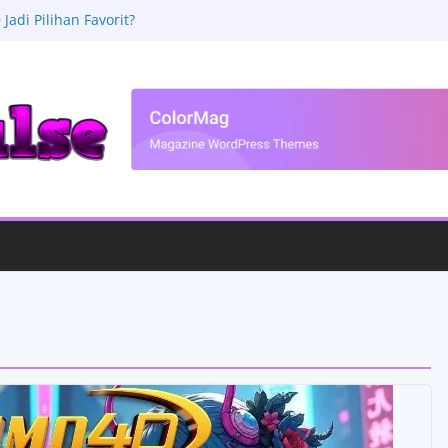
adi Pilihan Favorit?
Hujan Petir di Brimo4D: Panduan Menang
Fitur Wild Pecah Beruntun yang
a Pemain
ia: Depo Telkomsel untuk Permainan Seru!
rimo4D: Server Terbaik untuk
in yang Tak Terlupakan