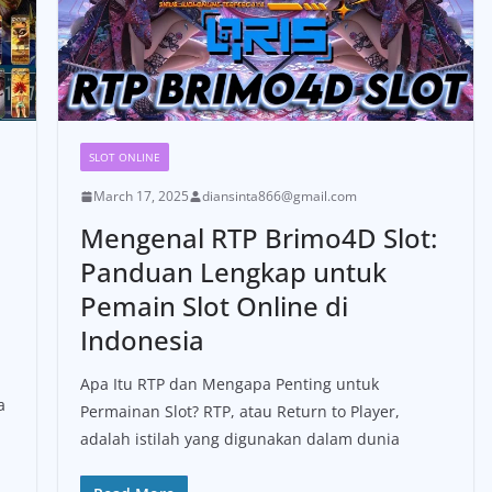
SLOT ONLINE
March 17, 2025
diansinta866@gmail.com
Mengenal RTP Brimo4D Slot:
Panduan Lengkap untuk
Pemain Slot Online di
Indonesia
Apa Itu RTP dan Mengapa Penting untuk
a
Permainan Slot? RTP, atau Return to Player,
adalah istilah yang digunakan dalam dunia