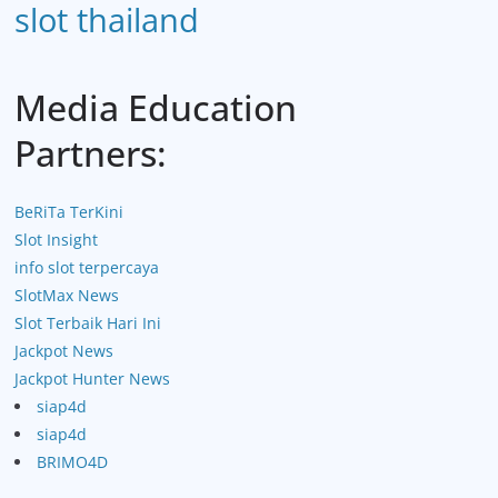
slot thailand
Media Education
Partners:
BeRiTa TerKini
Slot Insight
info slot terpercaya
SlotMax News
Slot Terbaik Hari Ini
Jackpot News
Jackpot Hunter News
siap4d
siap4d
BRIMO4D