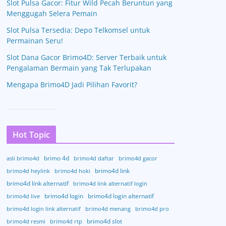
Slot Pulsa Gacor: Fitur Wild Pecah Beruntun yang
Menggugah Selera Pemain
Slot Pulsa Tersedia: Depo Telkomsel untuk
Permainan Seru!
Slot Dana Gacor Brimo4D: Server Terbaik untuk
Pengalaman Bermain yang Tak Terlupakan
Mengapa Brimo4D Jadi Pilihan Favorit?
Hot Topic
brimo 4d
asli brimo4d
brimo4d daftar
brimo4d gacor
brimo4d link
brimo4d heylink
brimo4d hoki
brimo4d link alternatif
brimo4d link alternatif login
brimo4d login
brimo4d login alternatif
brimo4d live
brimo4d login link alternatif
brimo4d menang
brimo4d pro
brimo4d slot
brimo4d resmi
brimo4d rtp