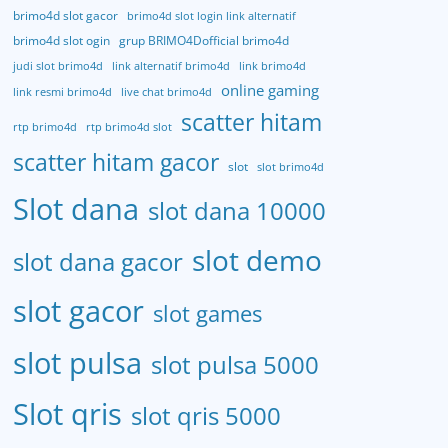
brimo4d slot gacor
brimo4d slot login link alternatif
brimo4d slot ogin
grup BRIMO4Dofficial brimo4d
judi slot brimo4d
link alternatif brimo4d
link brimo4d
online gaming
link resmi brimo4d
live chat brimo4d
scatter hitam
rtp brimo4d
rtp brimo4d slot
scatter hitam gacor
slot
slot brimo4d
Slot dana
slot dana 10000
slot demo
slot dana gacor
slot gacor
slot games
slot pulsa
slot pulsa 5000
Slot qris
slot qris 5000