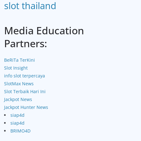
slot thailand
Media Education
Partners:
BeRiTa TerKini
Slot Insight
info slot terpercaya
SlotMax News
Slot Terbaik Hari Ini
Jackpot News
Jackpot Hunter News
siap4d
siap4d
BRIMO4D