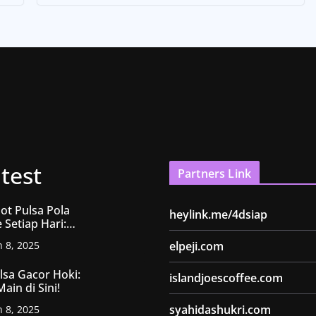
test
Partners Link
lot Pulsa Pola
heylink.me/4dsiap
 Setiap Hari:
ami Trends dan
 8, 2025
elpeji.com
g
ulsa Gacor Hoki:
islandjoescoffee.com
ain di Sini!
syahidashukri.com
 8, 2025