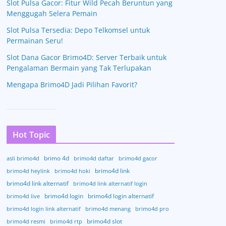
Slot Pulsa Gacor: Fitur Wild Pecah Beruntun yang
Menggugah Selera Pemain
Slot Pulsa Tersedia: Depo Telkomsel untuk
Permainan Seru!
Slot Dana Gacor Brimo4D: Server Terbaik untuk
Pengalaman Bermain yang Tak Terlupakan
Mengapa Brimo4D Jadi Pilihan Favorit?
Hot Topic
brimo 4d
asli brimo4d
brimo4d daftar
brimo4d gacor
brimo4d link
brimo4d heylink
brimo4d hoki
brimo4d link alternatif
brimo4d link alternatif login
brimo4d login
brimo4d login alternatif
brimo4d live
brimo4d login link alternatif
brimo4d menang
brimo4d pro
brimo4d slot
brimo4d resmi
brimo4d rtp