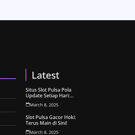
Latest
Situs Slot Pulsa Pola
Update Setiap Hari:
Memahami Trends dan
March 8, 2025
Peluang
Slot Pulsa Gacor Hoki:
Terus Main di Sini!
March 8, 2025