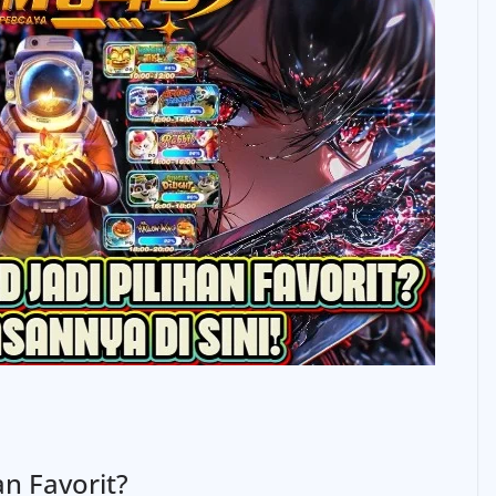
n Favorit?