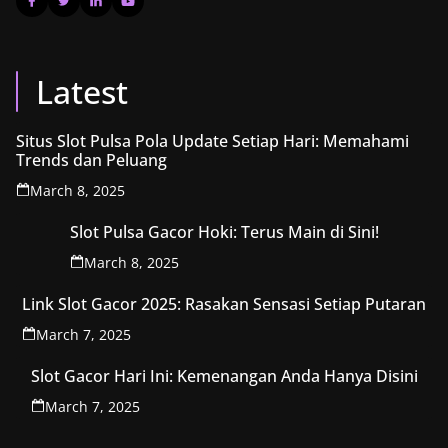
Latest
Situs Slot Pulsa Pola Update Setiap Hari: Memahami
Trends dan Peluang
March 8, 2025
Slot Pulsa Gacor Hoki: Terus Main di Sini!
March 8, 2025
Link Slot Gacor 2025: Rasakan Sensasi Setiap Putaran
March 7, 2025
Slot Gacor Hari Ini: Kemenangan Anda Hanya Disini
March 7, 2025