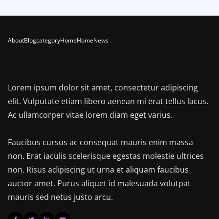
About
Blog
category
Home
Home
News
Lorem ipsum dolor sit amet, consectetur adipiscing
elit. Vulputate etiam libero aenean mi erat tellus lacus.
Ac ullamcorper vitae lorem diam eget varius.
Faucibus cursus ac consequat mauris enim massa
non. Erat iaculis scelerisque egestas molestie ultrices
non. Risus adipiscing ut urna et aliquam faucibus
auctor amet. Purus aliquet id malesuada volutpat
mauris sed netus justo arcu.