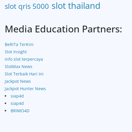
slot thailand
slot qris 5000
Media Education Partners:
BeRiTa TerKini
Slot Insight
info slot terpercaya
SlotMax News
Slot Terbaik Hari Ini
Jackpot News
Jackpot Hunter News
siap4d
siap4d
BRIMO4D