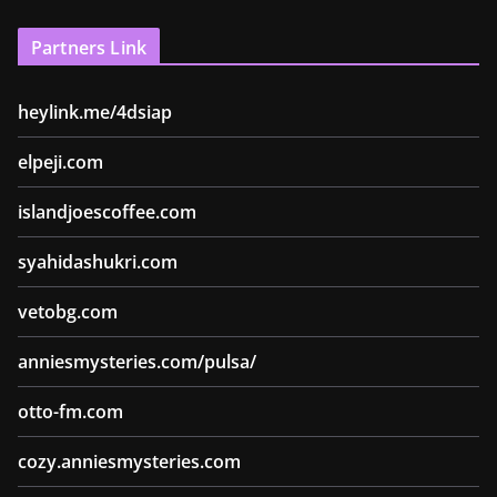
Partners Link
heylink.me/4dsiap
elpeji.com
islandjoescoffee.com
syahidashukri.com
vetobg.com
anniesmysteries.com/pulsa/
otto-fm.com
cozy.anniesmysteries.com