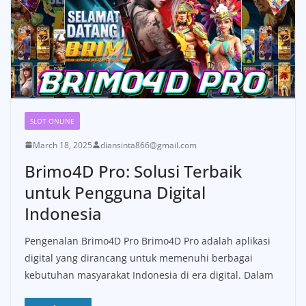
SLOT ONLINE
March 18, 2025
diansinta866@gmail.com
Brimo4D Pro: Solusi Terbaik
untuk Pengguna Digital
Indonesia
Pengenalan Brimo4D Pro Brimo4D Pro adalah aplikasi
digital yang dirancang untuk memenuhi berbagai
kebutuhan masyarakat Indonesia di era digital. Dalam