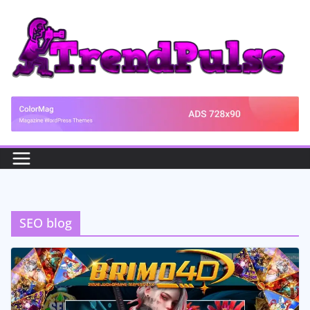
Skip
to
content
SEO blog