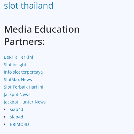
slot thailand
Media Education
Partners:
BeRiTa TerKini
Slot Insight
info slot terpercaya
SlotMax News
Slot Terbaik Hari Ini
Jackpot News
Jackpot Hunter News
siap4d
siap4d
BRIMO4D