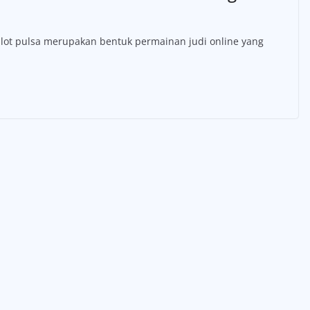
Slot pulsa merupakan bentuk permainan judi online yang