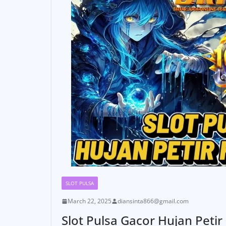
SLOT PULSA
March 22, 2025
diansinta866@gmail.com
Slot Pulsa Gacor Hujan Pet