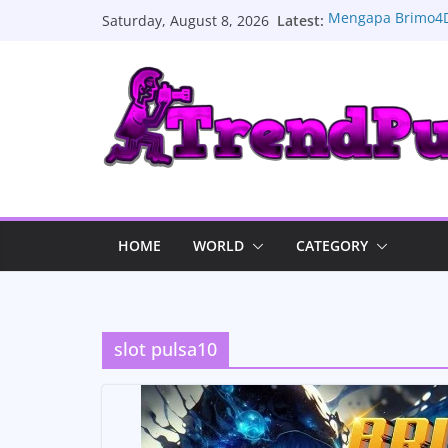
Skip
Latest:
Mengapa Brimo4D J
Saturday, August 8, 2026
to
Slot Pulsa Gacor
Besar
content
Slot Pulsa Gacor:
Menggugah Seler
Slot Pulsa Tersed
Slot Dana Gacor B
Pengalaman Berm
HOME
WORLD
CATEGORY
slot pulsa10