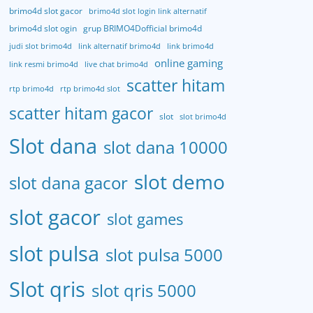
brimo4d slot gacor
brimo4d slot login link alternatif
brimo4d slot ogin
grup BRIMO4Dofficial brimo4d
judi slot brimo4d
link alternatif brimo4d
link brimo4d
online gaming
link resmi brimo4d
live chat brimo4d
scatter hitam
rtp brimo4d
rtp brimo4d slot
scatter hitam gacor
slot
slot brimo4d
Slot dana
slot dana 10000
slot demo
slot dana gacor
slot gacor
slot games
slot pulsa
slot pulsa 5000
Slot qris
slot qris 5000