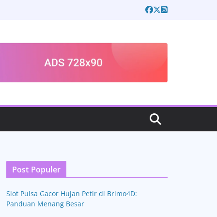
Post Populer
Slot Pulsa Gacor Hujan Petir di Brimo4D:
Panduan Menang Besar