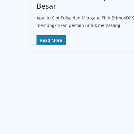
Besar
Apa Itu Slot Pulsa dan Mengapa Pilih Brimo4D? 
memungkinkan pemain untuk memasang
Read More