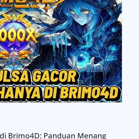
ir di Brimo4D: Panduan Menang