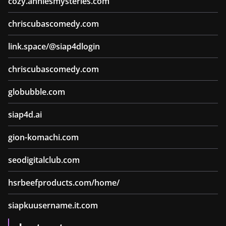
cozy.anniesmysteries.com
chriscubascomedy.com
link.space/@siap4dlogin
chriscubascomedy.com
globubble.com
siap4d.ai
gion-komachi.com
seodigitalclub.com
hsrbeefproducts.com/home/
siapkuusername.it.com