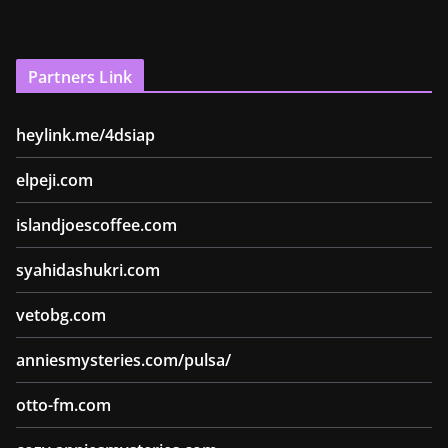
Partners Link
heylink.me/4dsiap
elpeji.com
islandjoescoffee.com
syahidashukri.com
vetobg.com
anniesmysteries.com/pulsa/
otto-fm.com