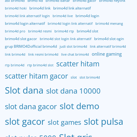
brimo 4d
asli brimo4d
brimo4d daftar
brimo4d gacor
brimo4d heylink
brimo4d link
brimo4d link alternatif
brimo4d hoki
brimo4d login
brimo4d link alternatif login
brimo4d live
brimo4d login alternatif
brimo4d login link alternatif
brimo4d menang
brimo4d slot
brimo4d pro
brimo4d resmi
brimo4d rtp
brimo4d slot gacor
brimo4d slot ogin
brimo4d slot login link alternatif
grup BRIMO4Dofficial brimo4d
judi slot brimo4d
link alternatif brimo4d
online gaming
link brimo4d
link resmi brimo4d
live chat brimo4d
scatter hitam
rtp brimo4d
rtp brimo4d slot
scatter hitam gacor
slot
slot brimo4d
Slot dana
slot dana 10000
slot demo
slot dana gacor
slot gacor
slot pulsa
slot games