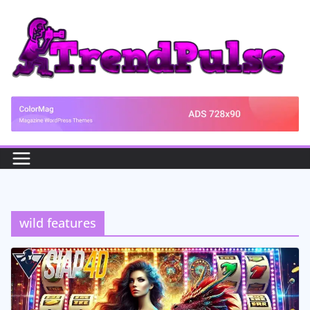
Skip
to
content
wild features