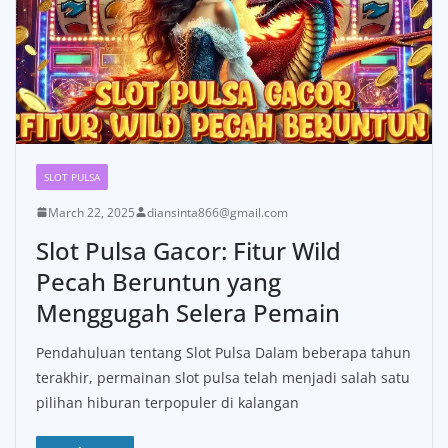
SLOT PULSA
March 22, 2025
diansinta866@gmail.com
Slot Pulsa Gacor: Fitur Wild
Pecah Beruntun yang
Menggugah Selera Pemain
Pendahuluan tentang Slot Pulsa Dalam beberapa tahun
terakhir, permainan slot pulsa telah menjadi salah satu
pilihan hiburan terpopuler di kalangan