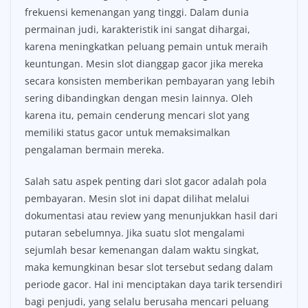
frekuensi kemenangan yang tinggi. Dalam dunia
permainan judi, karakteristik ini sangat dihargai,
karena meningkatkan peluang pemain untuk meraih
keuntungan. Mesin slot dianggap gacor jika mereka
secara konsisten memberikan pembayaran yang lebih
sering dibandingkan dengan mesin lainnya. Oleh
karena itu, pemain cenderung mencari slot yang
memiliki status gacor untuk memaksimalkan
pengalaman bermain mereka.
Salah satu aspek penting dari slot gacor adalah pola
pembayaran. Mesin slot ini dapat dilihat melalui
dokumentasi atau review yang menunjukkan hasil dari
putaran sebelumnya. Jika suatu slot mengalami
sejumlah besar kemenangan dalam waktu singkat,
maka kemungkinan besar slot tersebut sedang dalam
periode gacor. Hal ini menciptakan daya tarik tersendiri
bagi penjudi, yang selalu berusaha mencari peluang