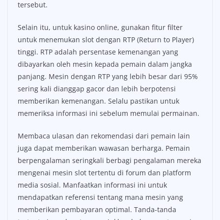
tersebut.
Selain itu, untuk kasino online, gunakan fitur filter
untuk menemukan slot dengan RTP (Return to Player)
tinggi. RTP adalah persentase kemenangan yang
dibayarkan oleh mesin kepada pemain dalam jangka
panjang. Mesin dengan RTP yang lebih besar dari 95%
sering kali dianggap gacor dan lebih berpotensi
memberikan kemenangan. Selalu pastikan untuk
memeriksa informasi ini sebelum memulai permainan.
Membaca ulasan dan rekomendasi dari pemain lain
juga dapat memberikan wawasan berharga. Pemain
berpengalaman seringkali berbagi pengalaman mereka
mengenai mesin slot tertentu di forum dan platform
media sosial. Manfaatkan informasi ini untuk
mendapatkan referensi tentang mana mesin yang
memberikan pembayaran optimal. Tanda-tanda