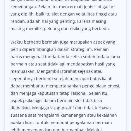
kemenangan. Selain itu, mencermati jenis slot gacor
yang dipilih, baik itu slot dengan volatilitas tinggi atau
rendah, adalah hal yang penting, karena masing-
masing memiliki peluang dan risiko yang berbeda.
Waktu berhenti bermain juga merupakan aspek yang
perlu dipertimbangkan dalam strategi ini. Pemain
harus mengenali tanda-tanda ketika sudah terlalu lama
bermain atau saat tidak lagi mendapatkan hasil yang
memuaskan. Mengambil istirahat sejenak atau
sepenuhnya berhenti setelah mencapai batas kalah
dapat membantu mempertahankan pengelolaan emosi,
dan menjaga keputusan tetap rasional. Selain itu,
aspek psikologis dalam bermain slot tidak bisa
diabaikan. Menjaga sikap positif dan tidak terbawa
suasana saat mengalami kemenangan atau kekalahan
adalah kunci untuk membuat pengalaman bermain
lebih menyenangkan dan bermanfaat. Melalui