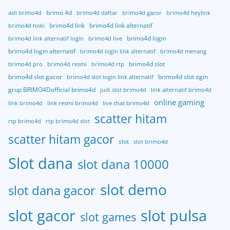
brimo 4d
asli brimo4d
brimo4d daftar
brimo4d gacor
brimo4d heylink
brimo4d link
brimo4d link alternatif
brimo4d hoki
brimo4d login
brimo4d link alternatif login
brimo4d live
brimo4d login alternatif
brimo4d login link alternatif
brimo4d menang
brimo4d slot
brimo4d pro
brimo4d resmi
brimo4d rtp
brimo4d slot gacor
brimo4d slot ogin
brimo4d slot login link alternatif
grup BRIMO4Dofficial brimo4d
judi slot brimo4d
link alternatif brimo4d
online gaming
link brimo4d
link resmi brimo4d
live chat brimo4d
scatter hitam
rtp brimo4d
rtp brimo4d slot
scatter hitam gacor
slot
slot brimo4d
Slot dana
slot dana 10000
slot demo
slot dana gacor
slot gacor
slot pulsa
slot games