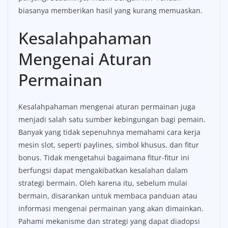
biasanya memberikan hasil yang kurang memuaskan.
Kesalahpahaman
Mengenai Aturan
Permainan
Kesalahpahaman mengenai aturan permainan juga
menjadi salah satu sumber kebingungan bagi pemain.
Banyak yang tidak sepenuhnya memahami cara kerja
mesin slot, seperti paylines, simbol khusus, dan fitur
bonus. Tidak mengetahui bagaimana fitur-fitur ini
berfungsi dapat mengakibatkan kesalahan dalam
strategi bermain. Oleh karena itu, sebelum mulai
bermain, disarankan untuk membaca panduan atau
informasi mengenai permainan yang akan dimainkan.
Pahami mekanisme dan strategi yang dapat diadopsi