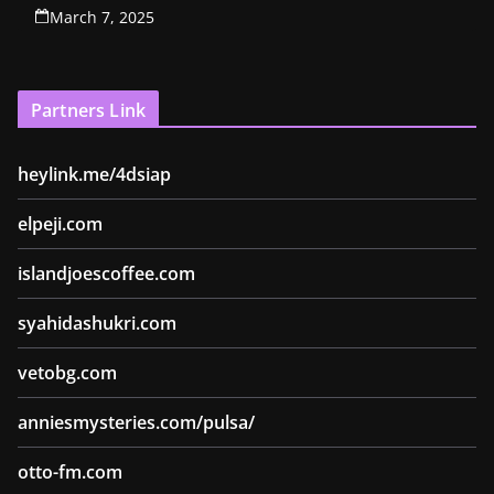
March 7, 2025
Partners Link
heylink.me/4dsiap
elpeji.com
islandjoescoffee.com
syahidashukri.com
vetobg.com
anniesmysteries.com/pulsa/
otto-fm.com