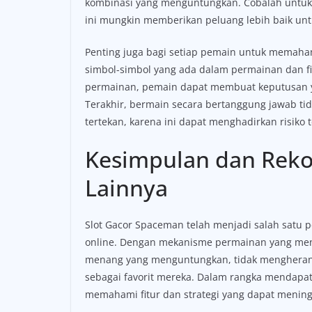
kombinasi yang menguntungkan. Cobalah untuk 
ini mungkin memberikan peluang lebih baik u
Penting juga bagi setiap pemain untuk memaham
simbol-simbol yang ada dalam permainan dan 
permainan, pemain dapat membuat keputusan y
Terakhir, bermain secara bertanggung jawab tid
tertekan, karena ini dapat menghadirkan risiko
Kesimpulan dan Reko
Lainnya
Slot Gacor Spaceman telah menjadi salah satu 
online. Dengan mekanisme permainan yang menga
menang yang menguntungkan, tidak mengherank
sebagai favorit mereka. Dalam rangka mendapa
memahami fitur dan strategi yang dapat menin