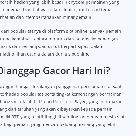
eraih hadiah yang lebih besar. Penyedia permainan yang
ni memastikan bahwa setiap elemen, mulai dari tema
erhatian dan mempertahankan minat pemain.
dari popularitasnya di platform slot online. Banyak pemain
karena kombinasi antara hiburan dan potensi kemenangan
enarik dan kemampuan untuk berpartisipasi dalam
jadi pilihan utama dalam dunia slot online.
anggap Gacor Hari Ini?
ncangan hangat di kalangan penggemar permainan slot saat
i terhadap popularitas serta tingkat kemenangan permainan
imbangkan adalah RTP atau Return to Player, yang merupakan
ang dari taruhan yang akan dibayarkan kepada pemain
liki RTP yang relatif tinggi dibandingkan dengan mesin slot
nya bagi pemain yang mencari peluang menang yang lebih