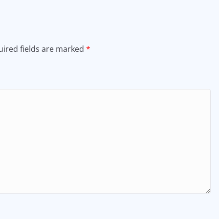
ired fields are marked
*