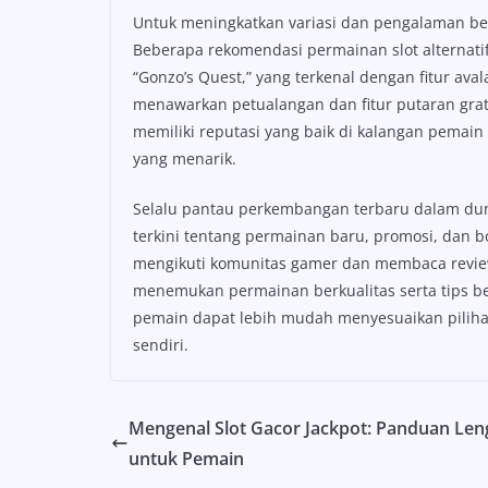
Untuk meningkatkan variasi dan pengalaman ber
Beberapa rekomendasi permainan slot alternati
“Gonzo’s Quest,” yang terkenal dengan fitur ava
menawarkan petualangan dan fitur putaran grat
memiliki reputasi yang baik di kalangan pemain 
yang menarik.
Selalu pantau perkembangan terbaru dalam duni
terkini tentang permainan baru, promosi, dan b
mengikuti komunitas gamer dan membaca review 
menemukan permainan berkualitas serta tips b
pemain dapat lebih mudah menyesuaikan pilih
sendiri.
Mengenal Slot Gacor Jackpot: Panduan Le
untuk Pemain