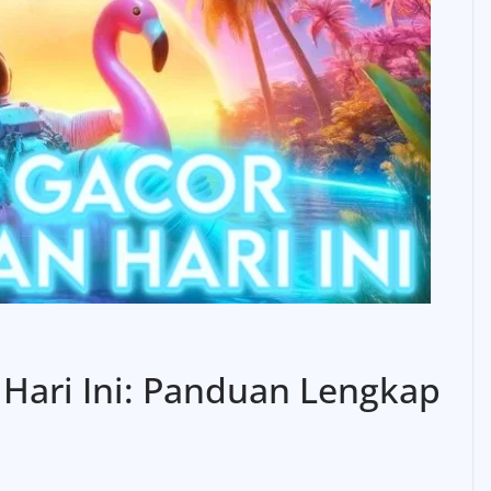
Hari Ini: Panduan Lengkap