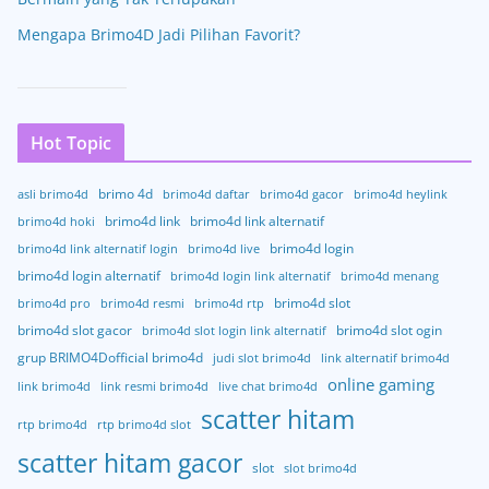
Mengapa Brimo4D Jadi Pilihan Favorit?
Hot Topic
brimo 4d
asli brimo4d
brimo4d daftar
brimo4d gacor
brimo4d heylink
brimo4d link
brimo4d link alternatif
brimo4d hoki
brimo4d login
brimo4d link alternatif login
brimo4d live
brimo4d login alternatif
brimo4d login link alternatif
brimo4d menang
brimo4d slot
brimo4d pro
brimo4d resmi
brimo4d rtp
brimo4d slot gacor
brimo4d slot ogin
brimo4d slot login link alternatif
grup BRIMO4Dofficial brimo4d
judi slot brimo4d
link alternatif brimo4d
online gaming
link brimo4d
link resmi brimo4d
live chat brimo4d
scatter hitam
rtp brimo4d
rtp brimo4d slot
scatter hitam gacor
slot
slot brimo4d