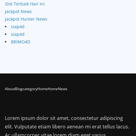
Slot Terbaik Hari Ini
Jackpot News
Jackpot Hunter News
siap4d
siap4d
BRIMO4D
About
Blog
category
Home
Home
News
Lorem ipsum dolor sit amet, consectetur adipiscing
elit. Vulputate etiam libero aenean mi erat tellus lacus.
Ac ullamcorper vitae lorem diam eget varius.