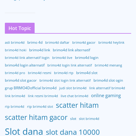
Hot Topic
brimo 4d
asli brimo4d
brimo4d daftar
brimo4d gacor
brimo4d heylink
brimo4d link
brimo4d link alternatif
brimo4d hoki
brimo4d login
brimo4d link alternatif login
brimo4d live
brimo4d login alternatif
brimo4d login link alternatif
brimo4d menang
brimo4d slot
brimo4d pro
brimo4d resmi
brimo4d rtp
brimo4d slot gacor
brimo4d slot ogin
brimo4d slot login link alternatif
grup BRIMO4Dofficial brimo4d
judi slot brimo4d
link alternatif brimo4d
online gaming
link brimo4d
link resmi brimo4d
live chat brimo4d
scatter hitam
rtp brimo4d
rtp brimo4d slot
scatter hitam gacor
slot
slot brimo4d
Slot dana
slot dana 10000