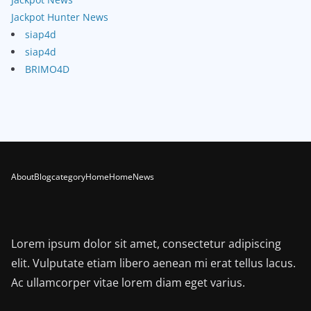
Jackpot Hunter News
siap4d
siap4d
BRIMO4D
About
Blog
category
Home
Home
News
Lorem ipsum dolor sit amet, consectetur adipiscing
elit. Vulputate etiam libero aenean mi erat tellus lacus.
Ac ullamcorper vitae lorem diam eget varius.