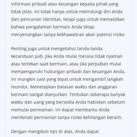
informasi pribadi atau keuangan kepada pihak yang
tidak jelas. Ini tidak hanya untuk melindungi diri Anda
dari pencurian identitas, tetapi juga untuk memastikan
bahwa pengalaman bermain Anda tetap
menyenangkan tanpa kekhawatiran akan potensi risiko.
Penting juga untuk mengetahui tanda-tanda
kecanduan judi. Jika Anda mulai merasa tidak nyaman
atau tertekan saat bermain, atau jika perjudian mulai
mempengaruhi hubungan pribadi dan keuangan Anda,
ini mungkin saat yang tepat untuk mengambil langkah
mundur. Menetapkan batasan waktu dan anggaran
bermain sangat dianjurkan. Tentukan seberapa banyak
waktu dan uang yang bersedia Anda habiskan sebelum
memulai permainan. Ini dapat membantu Anda
menikmati permainan tanpa risiko kehilangan berarti.
Dengan mengikuti tips di atas, Anda dapat