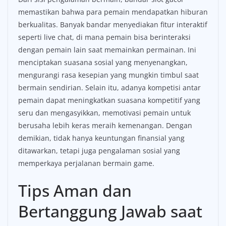
memastikan bahwa para pemain mendapatkan hiburan
berkualitas. Banyak bandar menyediakan fitur interaktif
seperti live chat, di mana pemain bisa berinteraksi
dengan pemain lain saat memainkan permainan. Ini
menciptakan suasana sosial yang menyenangkan,
mengurangi rasa kesepian yang mungkin timbul saat
bermain sendirian. Selain itu, adanya kompetisi antar
pemain dapat meningkatkan suasana kompetitif yang
seru dan mengasyikkan, memotivasi pemain untuk
berusaha lebih keras meraih kemenangan. Dengan
demikian, tidak hanya keuntungan finansial yang
ditawarkan, tetapi juga pengalaman sosial yang
memperkaya perjalanan bermain game.
Tips Aman dan
Bertanggung Jawab saat