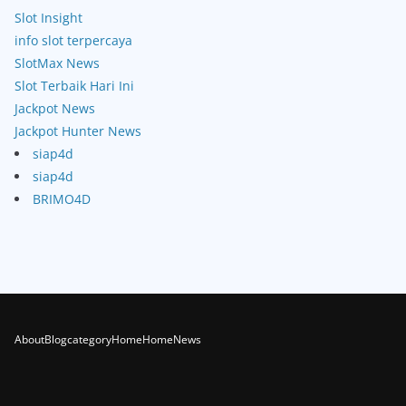
Slot Insight
info slot terpercaya
SlotMax News
Slot Terbaik Hari Ini
Jackpot News
Jackpot Hunter News
siap4d
siap4d
BRIMO4D
About
Blog
category
Home
Home
News