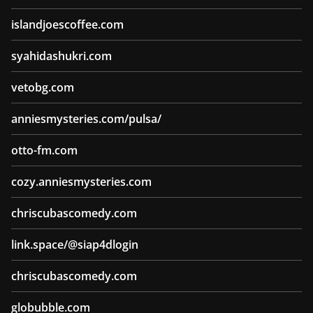
islandjoescoffee.com
syahidashukri.com
vetobg.com
anniesmysteries.com/pulsa/
otto-fm.com
cozy.anniesmysteries.com
chriscubascomedy.com
link.space/@siap4dlogin
chriscubascomedy.com
globubble.com