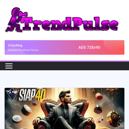
Skip
to
content