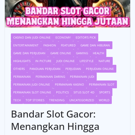
CASINO DAN JUDI ONLINE
ECONOMY
EDITOR'S PICK
ENTERTAINMENT
FASHION
FEATURED
GAME DAN HIBURAN
GAME DAN PERJUDIAN
GAME ONLINE
GAMING
HEALTH
HIGHLIGHTS
IN PICTURE
JUDI ONLINE
LIFESTYLE
NATURE
OTHERS
PANDUAN PERJUDIAN
PERJUDIAN
PERJUDIAN ONLINE
PERMAINAN
PERMAINAN DARING
PERMAINAN JUDI
PERMAINAN JUDI ONLINE
PERMAINAN KASINO
PERMAINAN SLOT
PERMAINAN SLOT ONLINE
POLITICS
SITUS SLOT 4D
SPORTS
TECH
TOP STORIES
TRENDING
UNCATEGORIZED
WORLD
Bandar Slot Gacor:
Menangkan Hingga