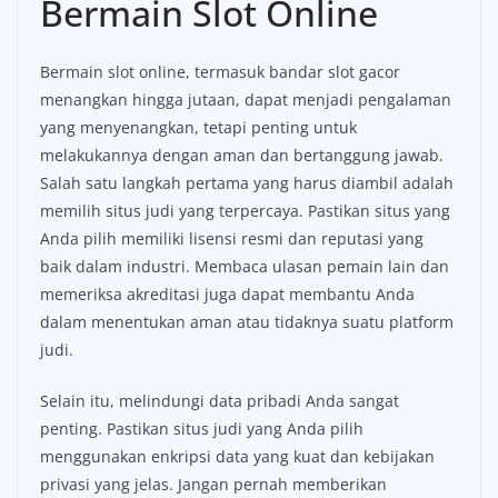
Bermain Slot Online
Bermain slot online, termasuk bandar slot gacor
menangkan hingga jutaan, dapat menjadi pengalaman
yang menyenangkan, tetapi penting untuk
melakukannya dengan aman dan bertanggung jawab.
Salah satu langkah pertama yang harus diambil adalah
memilih situs judi yang terpercaya. Pastikan situs yang
Anda pilih memiliki lisensi resmi dan reputasi yang
baik dalam industri. Membaca ulasan pemain lain dan
memeriksa akreditasi juga dapat membantu Anda
dalam menentukan aman atau tidaknya suatu platform
judi.
Selain itu, melindungi data pribadi Anda sangat
penting. Pastikan situs judi yang Anda pilih
menggunakan enkripsi data yang kuat dan kebijakan
privasi yang jelas. Jangan pernah memberikan