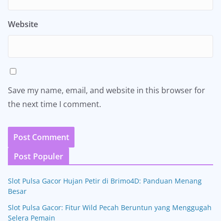
Website
Save my name, email, and website in this browser for
the next time I comment.
Post Populer
Slot Pulsa Gacor Hujan Petir di Brimo4D: Panduan Menang
Besar
Slot Pulsa Gacor: Fitur Wild Pecah Beruntun yang Menggugah
Selera Pemain