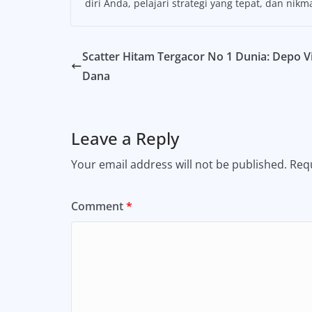
diri Anda, pelajari strategi yang tepat, dan nik
Scatter Hitam Tergacor No 1 Dunia: Depo V
Dana
Leave a Reply
Your email address will not be published.
Requ
Comment
*