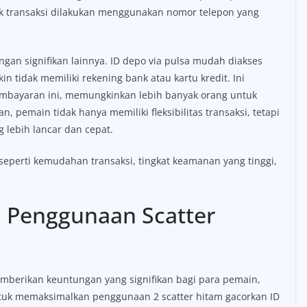
ak transaksi dilakukan menggunakan nomor telepon yang
gan signifikan lainnya. ID depo via pulsa mudah diakses
n tidak memiliki rekening bank atau kartu kredit. Ini
embayaran ini, memungkinkan lebih banyak orang untuk
n, pemain tidak hanya memiliki fleksibilitas transaksi, tetapi
lebih lancar dan cepat.
eperti kemudahan transaksi, tingkat keamanan yang tinggi,
n Penggunaan Scatter
berikan keuntungan yang signifikan bagi para pemain,
Untuk memaksimalkan penggunaan 2 scatter hitam gacorkan ID