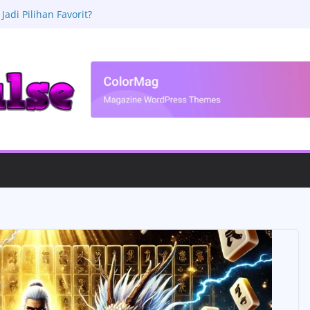
di Pilihan Favorit?
Hujan Petir di Brimo4D: Panduan Menang
Fitur Wild Pecah Beruntun yang
 Pemain
ia: Depo Telkomsel untuk Permainan Seru!
rimo4D: Server Terbaik untuk
in yang Tak Terlupakan