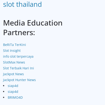
slot thailand
Media Education
Partners:
BeRiTa TerKini
Slot Insight
info slot terpercaya
SlotMax News
Slot Terbaik Hari Ini
Jackpot News
Jackpot Hunter News
siap4d
siap4d
BRIMO4D