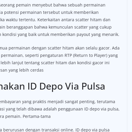
a seorang pemain menyebut bahwa sebuah permainan
da potensi permainan tersebut untuk memberikan
waktu tertentu. Keterkaitan antara scatter hitam dan
emain beranggapan bahwa kemunculan scatter yang cukup
kondisi yang baik untuk memberikan payout yang menarik.
semua permainan dengan scatter hitam akan selalu gacor. Ada
 permainan, seperti pengaturan RTP (Return to Player) yang
bih lanjut tentang scatter hitam dan kondisi gacor ini
an yang lebih cerdas
kan ID Depo Via Pulsa
embayaran yang praktis menjadi sangat penting, terutama
vasi yang telah dibawa adalah penggunaan ID depo via pulsa,
ra pemain. Pertama-tama
 berurusan dengan transaksi online. ID depo via pulsa