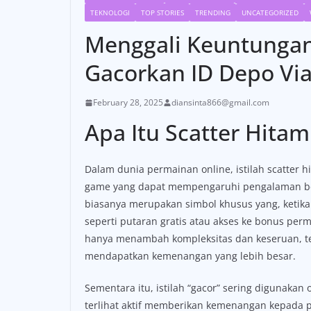
TEKNOLOGI
TOP STORIES
TRENDING
UNCATEGORIZED
Menggali Keuntungan 
Gacorkan ID Depo Via
February 28, 2025
diansinta866@gmail.com
Apa Itu Scatter Hita
Dalam dunia permainan online, istilah scatter 
game yang dapat mempengaruhi pengalaman berm
biasanya merupakan simbol khusus yang, ketika
seperti putaran gratis atau akses ke bonus per
hanya menambah kompleksitas dan keseruan, t
mendapatkan kemenangan yang lebih besar.
Sementara itu, istilah “gacor” sering digunaka
terlihat aktif memberikan kemenangan kepada pe