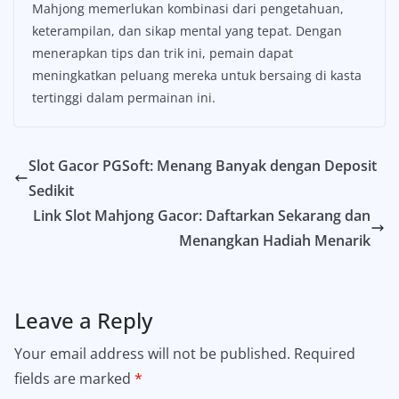
Mahjong memerlukan kombinasi dari pengetahuan,
keterampilan, dan sikap mental yang tepat. Dengan
menerapkan tips dan trik ini, pemain dapat
meningkatkan peluang mereka untuk bersaing di kasta
tertinggi dalam permainan ini.
Slot Gacor PGSoft: Menang Banyak dengan Deposit
Sedikit
Link Slot Mahjong Gacor: Daftarkan Sekarang dan
Menangkan Hadiah Menarik
Leave a Reply
Your email address will not be published.
Required
fields are marked
*