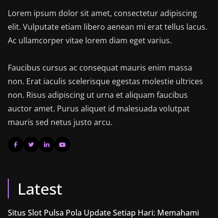
Lorem ipsum dolor sit amet, consectetur adipiscing
elit. Vulputate etiam libero aenean mi erat tellus lacus.
Ac ullamcorper vitae lorem diam eget varius.
Faucibus cursus ac consequat mauris enim massa
non. Erat iaculis scelerisque egestas molestie ultrices
non. Risus adipiscing ut urna et aliquam faucibus
auctor amet. Purus aliquet id malesuada volutpat
mauris sed netus justo arcu.
Latest
Situs Slot Pulsa Pola Update Setiap Hari: Memahami