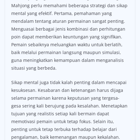
Mahjong perlu memahami beberapa strategi dan sikap
mental yang efektif. Pertama, pemahaman yang
mendalam tentang aturan permainan sangat penting.
Menguasai berbagai jenis kombinasi dan perhitungan
poin dapat memberikan keuntungan yang signifikan.
Pemain sebaiknya meluangkan waktu untuk berlatih,
baik melalui permainan langsung maupun simulasi,
guna meningkatkan kemampuan dalam menganalisis
situasi yang berbeda.
Sikap mental juga tidak kalah penting dalam mencapai
kesuksesan. Kesabaran dan ketenangan harus dijaga
selama permainan karena keputusan yang tergesa-
gesa sering kali berujung pada kesalahan. Menetapkan
tujuan yang realistis setiap kali bermain dapat
memotivasi pemain untuk tetap fokus. Selain itu,
penting untuk tetap terbuka terhadap belajar dari
pengalaman, baik kemenangan maupun kekalahan.