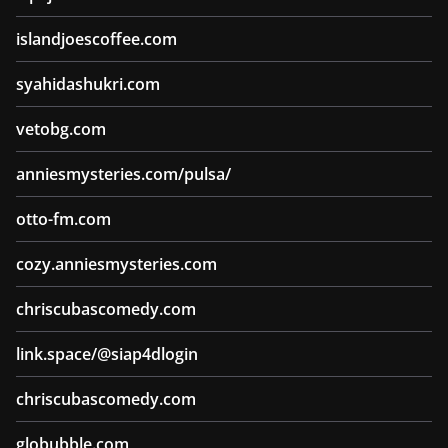
islandjoescoffee.com
syahidashukri.com
vetobg.com
anniesmysteries.com/pulsa/
otto-fm.com
cozy.anniesmysteries.com
chriscubascomedy.com
link.space/@siap4dlogin
chriscubascomedy.com
globubble.com