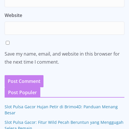
Website
Save my name, email, and website in this browser for
the next time I comment.
Post Populer
Slot Pulsa Gacor Hujan Petir di Brimo4D: Panduan Menang
Besar
Slot Pulsa Gacor: Fitur Wild Pecah Beruntun yang Menggugah
Selera Pemain