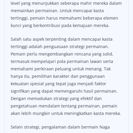
level yang menunjukkan seberapa mahir mereka dalam
memainkan permainan. Untuk mencapai kasta
tertinggi, pemain harus memahami beberapa elemen
kunci yang berkontribusi pada kemajuan mereka.
Salah satu aspek terpenting dalam mencapai kasta
tertinggi adalah penguasaan strategi permainan.
Pemain perlu mengembangkan rencana yang solid,
termasuk mempelajari pola permainan lawan serta
memahami perkiraan peluang untuk menang. Tak
hanya itu, pemilihan karakter dan penggunaan
kekuatan spesial yang tepat juga menjadi faktor
signifikan yang dapat memengaruhi hasil permainan.
Dengan memadukan strategi yang efektif dan
pengetahuan mendalam tentang permainan, pemain
akan lebih mungkin untuk meningkatkan kasta mereka.
Selain strategi, pengalaman dalam bermain Naga