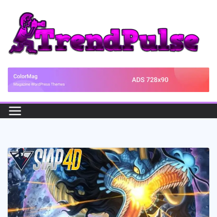
Skip
to
content