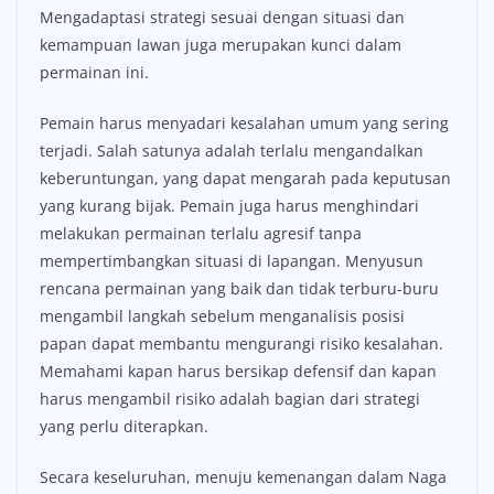
Mengadaptasi strategi sesuai dengan situasi dan
kemampuan lawan juga merupakan kunci dalam
permainan ini.
Pemain harus menyadari kesalahan umum yang sering
terjadi. Salah satunya adalah terlalu mengandalkan
keberuntungan, yang dapat mengarah pada keputusan
yang kurang bijak. Pemain juga harus menghindari
melakukan permainan terlalu agresif tanpa
mempertimbangkan situasi di lapangan. Menyusun
rencana permainan yang baik dan tidak terburu-buru
mengambil langkah sebelum menganalisis posisi
papan dapat membantu mengurangi risiko kesalahan.
Memahami kapan harus bersikap defensif dan kapan
harus mengambil risiko adalah bagian dari strategi
yang perlu diterapkan.
Secara keseluruhan, menuju kemenangan dalam Naga