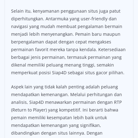
Selain itu, kenyamanan penggunaan situs juga patut
diperhitungkan. Antarmuka yang user-friendly dan
navigasi yang mudah membuat pengalaman bermain
menjadi lebih menyenangkan. Pemain baru maupun
berpengalaman dapat dengan cepat mengakses
permainan favorit mereka tanpa kendala. Ketersediaan
berbagai jenis permainan, termasuk permainan yang
dikenal memiliki peluang menang tinggi, semakin
memperkuat posisi Siap4D sebagai situs gacor pilihan.
Aspek lain yang tidak kalah penting adalah peluang
mendapatkan kemenangan. Melalui perhitungan dan
analisis, Siap4D menawarkan permainan dengan RTP
(Return to Player) yang kompetitif. Ini berarti bahwa
pemain memiliki kesempatan lebih baik untuk
mendapatkan kemenangan yang signifikan,
dibandingkan dengan situs lainnya. Dengan