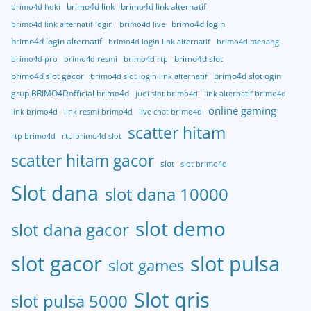
brimo4d link
brimo4d link alternatif
brimo4d hoki
brimo4d login
brimo4d link alternatif login
brimo4d live
brimo4d login alternatif
brimo4d login link alternatif
brimo4d menang
brimo4d slot
brimo4d pro
brimo4d resmi
brimo4d rtp
brimo4d slot gacor
brimo4d slot ogin
brimo4d slot login link alternatif
grup BRIMO4Dofficial brimo4d
judi slot brimo4d
link alternatif brimo4d
online gaming
link brimo4d
link resmi brimo4d
live chat brimo4d
scatter hitam
rtp brimo4d
rtp brimo4d slot
scatter hitam gacor
slot
slot brimo4d
Slot dana
slot dana 10000
slot demo
slot dana gacor
slot gacor
slot pulsa
slot games
Slot qris
slot pulsa 5000