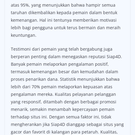
atas 95%, yang menunjukkan bahwa hampir semua
taruhan dikembalikan kepada pemain dalam bentuk
kemenangan. Hal ini tentunya memberikan motivasi
lebih bagi pengguna untuk terus bermain dan meraih
keuntungan.
Testimoni dari pemain yang telah bergabung juga
berperan penting dalam menegaskan reputasi Siap4D.
Banyak pemain melaporkan pengalaman positif,
termasuk kemenangan besar dan kemudahan dalam
proses penarikan dana. Statistik menunjukkan bahwa
lebih dari 70% pemain melaporkan kepuasan atas
pengalaman mereka. Kualitas pelayanan pelanggan
yang responsif, ditambah dengan berbagai promosi
menarik, semakin menambah kepercayaan pemain
terhadap situs ini. Dengan semua faktor ini, tidak
mengherankan jika Siap4D dianggap sebagai situs yang
gacor dan favorit di kalangan para petaruh. Kualitas,