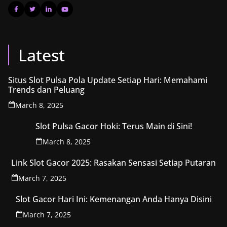
Latest
Situs Slot Pulsa Pola Update Setiap Hari: Memahami
Trends dan Peluang
March 8, 2025
Slot Pulsa Gacor Hoki: Terus Main di Sini!
March 8, 2025
Link Slot Gacor 2025: Rasakan Sensasi Setiap Putaran
March 7, 2025
Slot Gacor Hari Ini: Kemenangan Anda Hanya Disini
March 7, 2025