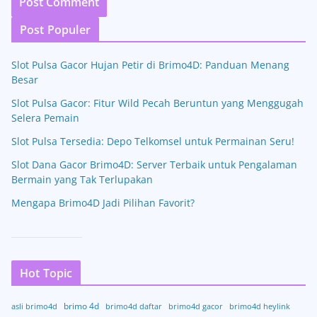
Post Populer
Slot Pulsa Gacor Hujan Petir di Brimo4D: Panduan Menang
Besar
Slot Pulsa Gacor: Fitur Wild Pecah Beruntun yang Menggugah
Selera Pemain
Slot Pulsa Tersedia: Depo Telkomsel untuk Permainan Seru!
Slot Dana Gacor Brimo4D: Server Terbaik untuk Pengalaman
Bermain yang Tak Terlupakan
Mengapa Brimo4D Jadi Pilihan Favorit?
Hot Topic
brimo 4d
asli brimo4d
brimo4d daftar
brimo4d gacor
brimo4d heylink