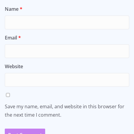
Name
*
Email
*
Website
Save my name, email, and website in this browser for
the next time I comment.