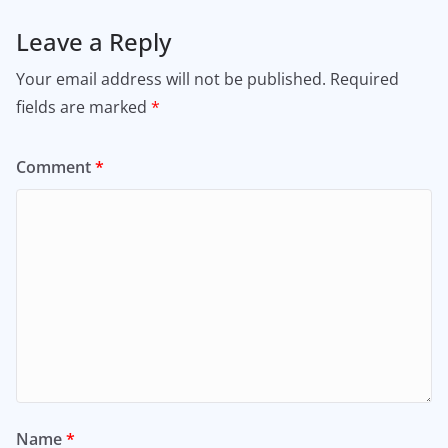
Leave a Reply
Your email address will not be published.
Required
fields are marked
*
Comment
*
Name
*