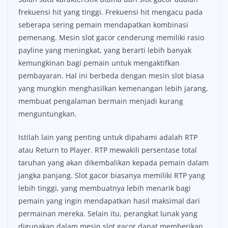
frekuensi hit yang tinggi. Frekuensi hit mengacu pada
seberapa sering pemain mendapatkan kombinasi
pemenang. Mesin slot gacor cenderung memiliki rasio
payline yang meningkat, yang berarti lebih banyak
kemungkinan bagi pemain untuk mengaktifkan
pembayaran. Hal ini berbeda dengan mesin slot biasa
yang mungkin menghasilkan kemenangan lebih jarang,
membuat pengalaman bermain menjadi kurang
menguntungkan.
Istilah lain yang penting untuk dipahami adalah RTP
atau Return to Player. RTP mewakili persentase total
taruhan yang akan dikembalikan kepada pemain dalam
jangka panjang. Slot gacor biasanya memiliki RTP yang
lebih tinggi, yang membuatnya lebih menarik bagi
pemain yang ingin mendapatkan hasil maksimal dari
permainan mereka. Selain itu, perangkat lunak yang
digunakan dalam mesin slot gacor dapat memberikan