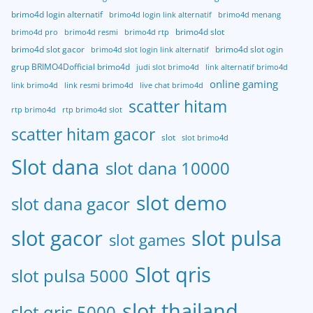
brimo4d login alternatif
brimo4d login link alternatif
brimo4d menang
brimo4d slot
brimo4d pro
brimo4d resmi
brimo4d rtp
brimo4d slot gacor
brimo4d slot ogin
brimo4d slot login link alternatif
grup BRIMO4Dofficial brimo4d
judi slot brimo4d
link alternatif brimo4d
online gaming
link brimo4d
link resmi brimo4d
live chat brimo4d
scatter hitam
rtp brimo4d
rtp brimo4d slot
scatter hitam gacor
slot
slot brimo4d
Slot dana
slot dana 10000
slot demo
slot dana gacor
slot gacor
slot pulsa
slot games
Slot qris
slot pulsa 5000
slot thailand
slot qris 5000