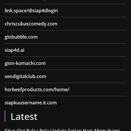
link.space/@siap4dlogin
chriscubascomedy.com
globubble.com
siap4d.ai
gion-komachi.com
seodigitalclub.com
hsrbeefproducts.com/home/
siapkuusername.it.com
Latest
Situs Slot Pulsa Pola Update Setiap Hari: Memahami