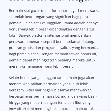
Bermain slot gacor di platform luar negeri menawarkan
sejumlah keuntungan yang signifikan bagi para
pemain. Salah satu keunggulan utama adalah adanya
bonus yang lebih besar dibandingkan dengan situs
lokal. Banyak platform internasional memberikan
penawaran menarik seperti bonus selamat datang,
putaran gratis, dan program loyalitas yang bermanfaat
bagi pemain setia. Dengan memanfaatkan bonus ini,
pemain dapat meningkatkan peluang mereka untuk
meraih kemenangan yang lebih besar.
Selain bonus yang menggiurkan, pemain juga akan
menemukan pilihan permainan yang jauh lebih
beragam. Situs luar negeri biasanya menawarkan
berbagai jenis permainan slot, mulai dari yang klasik
hingga yang modern dengan tema dan fitur yang
inovatif. Hal ini memungkinkan para pemain untuk