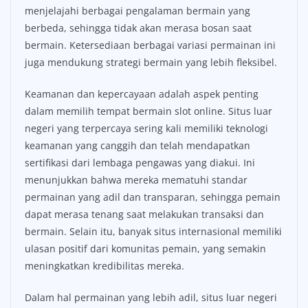
menjelajahi berbagai pengalaman bermain yang
berbeda, sehingga tidak akan merasa bosan saat
bermain. Ketersediaan berbagai variasi permainan ini
juga mendukung strategi bermain yang lebih fleksibel.
Keamanan dan kepercayaan adalah aspek penting
dalam memilih tempat bermain slot online. Situs luar
negeri yang terpercaya sering kali memiliki teknologi
keamanan yang canggih dan telah mendapatkan
sertifikasi dari lembaga pengawas yang diakui. Ini
menunjukkan bahwa mereka mematuhi standar
permainan yang adil dan transparan, sehingga pemain
dapat merasa tenang saat melakukan transaksi dan
bermain. Selain itu, banyak situs internasional memiliki
ulasan positif dari komunitas pemain, yang semakin
meningkatkan kredibilitas mereka.
Dalam hal permainan yang lebih adil, situs luar negeri