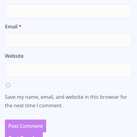
Email
*
Website
Save my name, email, and website in this browser for
the next time I comment.