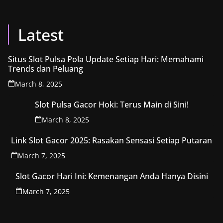
Latest
Situs Slot Pulsa Pola Update Setiap Hari: Memahami
Trends dan Peluang
March 8, 2025
Slot Pulsa Gacor Hoki: Terus Main di Sini!
March 8, 2025
Link Slot Gacor 2025: Rasakan Sensasi Setiap Putaran
March 7, 2025
Slot Gacor Hari Ini: Kemenangan Anda Hanya Disini
March 7, 2025