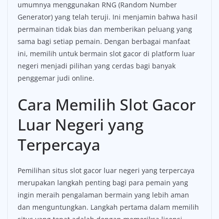
umumnya menggunakan RNG (Random Number
Generator) yang telah teruji. Ini menjamin bahwa hasil
permainan tidak bias dan memberikan peluang yang
sama bagi setiap pemain. Dengan berbagai manfaat
ini, memilih untuk bermain slot gacor di platform luar
negeri menjadi pilihan yang cerdas bagi banyak
penggemar judi online.
Cara Memilih Slot Gacor
Luar Negeri yang
Terpercaya
Pemilihan situs slot gacor luar negeri yang terpercaya
merupakan langkah penting bagi para pemain yang
ingin meraih pengalaman bermain yang lebih aman
dan menguntungkan. Langkah pertama dalam memilih