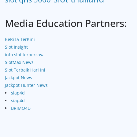
Media Education Partners:
BeRiTa TerKini
Slot Insight
info slot terpercaya
SlotMax News
Slot Terbaik Hari Ini
Jackpot News
Jackpot Hunter News
siap4d
siap4d
BRIMO4D