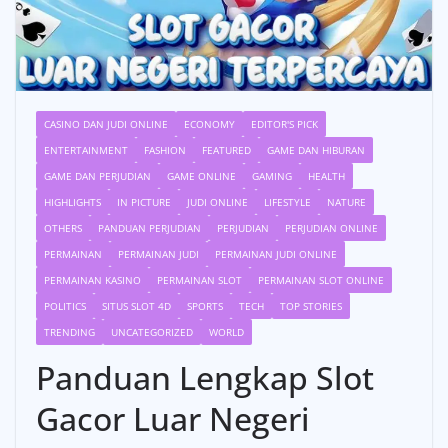
CASINO DAN JUDI ONLINE
ECONOMY
EDITOR'S PICK
ENTERTAINMENT
FASHION
FEATURED
GAME DAN HIBURAN
GAME DAN PERJUDIAN
GAME ONLINE
GAMING
HEALTH
HIGHLIGHTS
IN PICTURE
JUDI ONLINE
LIFESTYLE
NATURE
OTHERS
PANDUAN PERJUDIAN
PERJUDIAN
PERJUDIAN ONLINE
PERMAINAN
PERMAINAN JUDI
PERMAINAN JUDI ONLINE
PERMAINAN KASINO
PERMAINAN SLOT
PERMAINAN SLOT ONLINE
POLITICS
SITUS SLOT 4D
SPORTS
TECH
TOP STORIES
TRENDING
UNCATEGORIZED
WORLD
Panduan Lengkap Slot
Gacor Luar Negeri