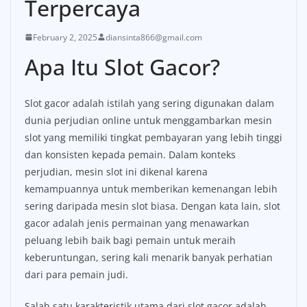
Terpercaya
February 2, 2025
diansinta866@gmail.com
Apa Itu Slot Gacor?
Slot gacor adalah istilah yang sering digunakan dalam
dunia perjudian online untuk menggambarkan mesin
slot yang memiliki tingkat pembayaran yang lebih tinggi
dan konsisten kepada pemain. Dalam konteks
perjudian, mesin slot ini dikenal karena
kemampuannya untuk memberikan kemenangan lebih
sering daripada mesin slot biasa. Dengan kata lain, slot
gacor adalah jenis permainan yang menawarkan
peluang lebih baik bagi pemain untuk meraih
keberuntungan, sering kali menarik banyak perhatian
dari para pemain judi.
Salah satu karakteristik utama dari slot gacor adalah