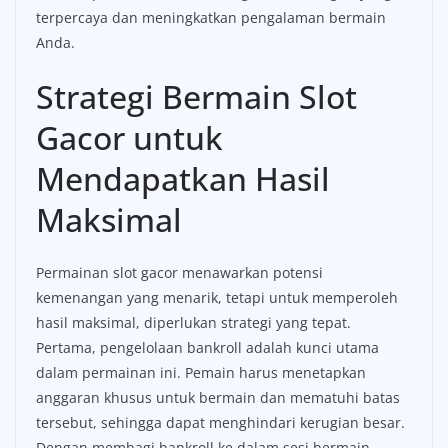
terpercaya dan meningkatkan pengalaman bermain
Anda.
Strategi Bermain Slot
Gacor untuk
Mendapatkan Hasil
Maksimal
Permainan slot gacor menawarkan potensi
kemenangan yang menarik, tetapi untuk memperoleh
hasil maksimal, diperlukan strategi yang tepat.
Pertama, pengelolaan bankroll adalah kunci utama
dalam permainan ini. Pemain harus menetapkan
anggaran khusus untuk bermain dan mematuhi batas
tersebut, sehingga dapat menghindari kerugian besar.
Dengan membagi bankroll ke dalam sesi bermain,