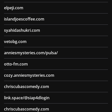
elpeji.com
islandjoescoffee.com
syahidashukri.com
vetobg.com
anniesmysteries.com/pulsa/
otto-fm.com
cozy.anniesmysteries.com
chriscubascomedy.com
link.space/@siap4dlogin
chriscubascomedy.com