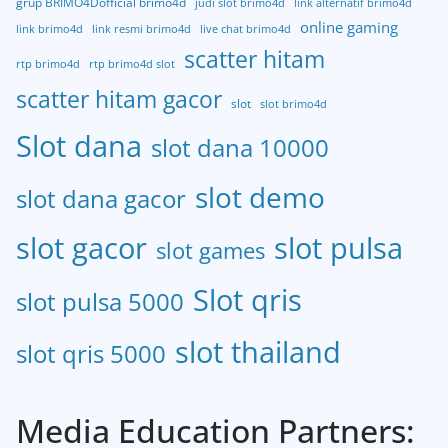
grup BRIMO4Dofficial brimo4d
judi slot brimo4d
link alternatif brimo4d
online gaming
link brimo4d
link resmi brimo4d
live chat brimo4d
scatter hitam
rtp brimo4d
rtp brimo4d slot
scatter hitam gacor
slot
slot brimo4d
Slot dana
slot dana 10000
slot demo
slot dana gacor
slot gacor
slot pulsa
slot games
Slot qris
slot pulsa 5000
slot thailand
slot qris 5000
Media Education Partners: