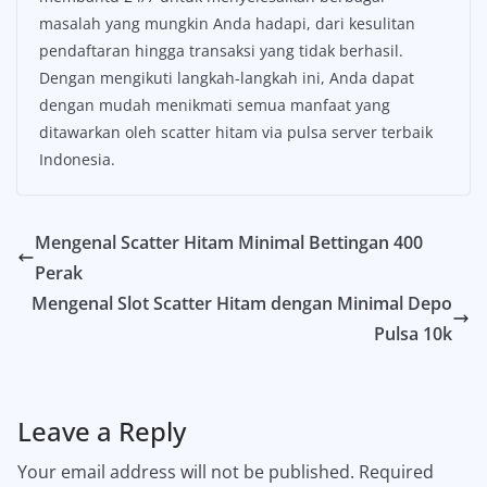
masalah yang mungkin Anda hadapi, dari kesulitan
pendaftaran hingga transaksi yang tidak berhasil.
Dengan mengikuti langkah-langkah ini, Anda dapat
dengan mudah menikmati semua manfaat yang
ditawarkan oleh scatter hitam via pulsa server terbaik
Indonesia.
Mengenal Scatter Hitam Minimal Bettingan 400
Perak
Mengenal Slot Scatter Hitam dengan Minimal Depo
Pulsa 10k
Leave a Reply
Your email address will not be published.
Required