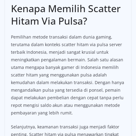
Kenapa Memilih Scatter
Hitam Via Pulsa?
Pemilihan metode transaksi dalam dunia gaming,
terutama dalam konteks scatter hitam via pulsa server
terbaik Indonesia, menjadi sangat krusial untuk
meningkatkan pengalaman bermain. Salah satu alasan
utama mengapa banyak gamer di Indonesia memilih
scatter hitam yang menggunakan pulsa adalah
kemudahan dalam melakukan transaksi. Dengan hanya
mengandalkan pulsa yang tersedia di ponsel, pemain
dapat melakukan pembelian dengan cepat tanpa perlu
repot mengisi saldo akun atau menggunakan metode
pembayaran yang lebih rumit.
Selanjutnya, keamanan transaksi juga menjadi faktor
penting. Scatter hitam via pulsa menawarkan tingkat