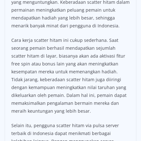
yang menguntungkan. Keberadaan scatter hitam dalam
permainan meningkatkan peluang pemain untuk
mendapatkan hadiah yang lebih besar, sehingga
menarik banyak minat dari pengguna di Indonesia.
Cara kerja scatter hitam ini cukup sederhana. Saat
seorang pemain berhasil mendapatkan sejumlah
scatter hitam di layar, biasanya akan ada aktivasi fitur
free spin atau bonus lain yang akan meningkatkan
kesempatan mereka untuk memenangkan hadiah.
Tidak jarang, keberadaan scatter hitam juga diiringi
dengan kemampuan meningkatkan nilai taruhan yang
dikeluarkan oleh pemain. Dalam hal ini, pemain dapat
memaksimalkan pengalaman bermain mereka dan
meraih keuntungan yang lebih besar.
Selain itu, pengguna scatter hitam via pulsa server
terbaik di Indonesia dapat menikmati berbagai