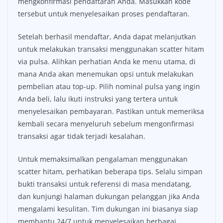
mengkonfirmasi pendaftaran Anda. Masukkan kode
tersebut untuk menyelesaikan proses pendaftaran.
Setelah berhasil mendaftar, Anda dapat melanjutkan
untuk melakukan transaksi menggunakan scatter hitam
via pulsa. Alihkan perhatian Anda ke menu utama, di
mana Anda akan menemukan opsi untuk melakukan
pembelian atau top-up. Pilih nominal pulsa yang ingin
Anda beli, lalu ikuti instruksi yang tertera untuk
menyelesaikan pembayaran. Pastikan untuk memeriksa
kembali secara menyeluruh sebelum mengonfirmasi
transaksi agar tidak terjadi kesalahan.
Untuk memaksimalkan pengalaman menggunakan
scatter hitam, perhatikan beberapa tips. Selalu simpan
bukti transaksi untuk referensi di masa mendatang,
dan kunjungi halaman dukungan pelanggan jika Anda
mengalami kesulitan. Tim dukungan ini biasanya siap
membantu 24/7 untuk menyelesaikan berbagai