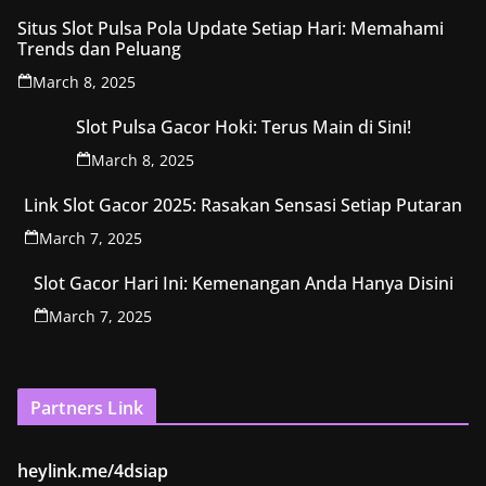
Situs Slot Pulsa Pola Update Setiap Hari: Memahami
Trends dan Peluang
March 8, 2025
Slot Pulsa Gacor Hoki: Terus Main di Sini!
March 8, 2025
Link Slot Gacor 2025: Rasakan Sensasi Setiap Putaran
March 7, 2025
Slot Gacor Hari Ini: Kemenangan Anda Hanya Disini
March 7, 2025
Partners Link
heylink.me/4dsiap