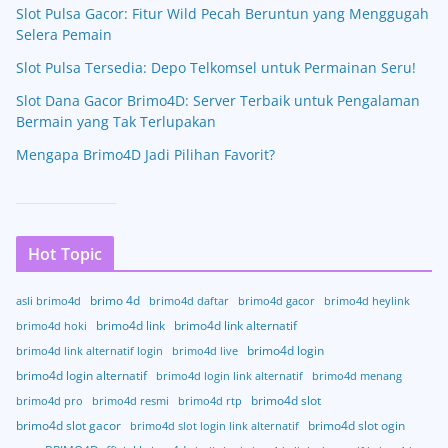
Slot Pulsa Gacor: Fitur Wild Pecah Beruntun yang Menggugah
Selera Pemain
Slot Pulsa Tersedia: Depo Telkomsel untuk Permainan Seru!
Slot Dana Gacor Brimo4D: Server Terbaik untuk Pengalaman
Bermain yang Tak Terlupakan
Mengapa Brimo4D Jadi Pilihan Favorit?
Hot Topic
brimo 4d
asli brimo4d
brimo4d daftar
brimo4d gacor
brimo4d heylink
brimo4d link
brimo4d link alternatif
brimo4d hoki
brimo4d login
brimo4d link alternatif login
brimo4d live
brimo4d login alternatif
brimo4d login link alternatif
brimo4d menang
brimo4d slot
brimo4d pro
brimo4d resmi
brimo4d rtp
brimo4d slot gacor
brimo4d slot ogin
brimo4d slot login link alternatif