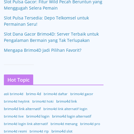
Slot Pulsa Gacor: Fitur Wild Pecah Beruntun yang
Menggugah Selera Pemain
Slot Pulsa Tersedia: Depo Telkomsel untuk
Permainan Seru!
Slot Dana Gacor Brimo4D: Server Terbaik untuk
Pengalaman Bermain yang Tak Terlupakan
Mengapa Brimo4D Jadi Pilihan Favorit?
Hot Topic
brimo 4d
asli brimo4d
brimo4d daftar
brimo4d gacor
brimo4d link
brimo4d heylink
brimo4d hoki
brimo4d link alternatif
brimo4d link alternatif login
brimo4d login
brimo4d login alternatif
brimo4d live
brimo4d login link alternatif
brimo4d menang
brimo4d pro
brimo4d slot
brimo4d resmi
brimo4d rtp