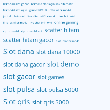
brimo4d slot gacor
brimo4d slot login link alternatif
brimo4d slot ogin
grup BRIMO4Dofficial brimo4d
judi slot brimo4d
link alternatif brimo4d
link brimo4d
online gaming
link resmi brimo4d
live chat brimo4d
scatter hitam
rtp brimo4d
rtp brimo4d slot
scatter hitam gacor
slot
slot brimo4d
Slot dana
slot dana 10000
slot demo
slot dana gacor
slot gacor
slot games
slot pulsa
slot pulsa 5000
Slot qris
slot qris 5000