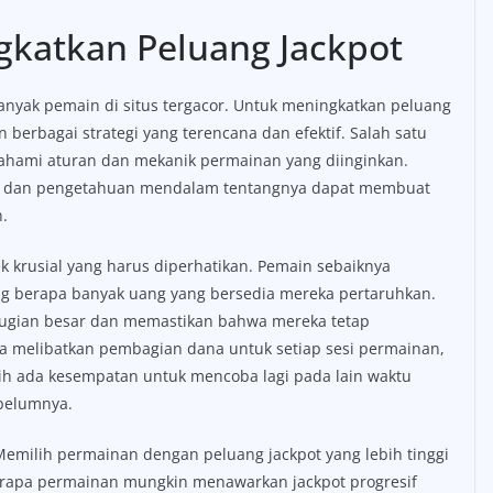
gkatkan Peluang Jackpot
nyak pemain di situs tergacor. Untuk meningkatkan peluang
erbagai strategi yang terencana dan efektif. Salah satu
ahami aturan dan mekanik permainan yang diinginkan.
ri, dan pengetahuan mendalam tentangnya dapat membuat
h.
k krusial yang harus diperhatikan. Pemain sebaiknya
g berapa banyak uang yang bersedia mereka pertaruhkan.
rugian besar dan memastikan bahwa mereka tetap
uga melibatkan pembagian dana untuk setiap sesi permainan,
ih ada kesempatan untuk mencoba lagi pada lain waktu
ebelumnya.
Memilih permainan dengan peluang jackpot yang lebih tinggi
erapa permainan mungkin menawarkan jackpot progresif