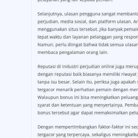
Selanjutnya, ulasan pengguna sangat membantu d
perjudian, media sosial, dan platform ulasan,
menggunakan situs tersebut. Jika banyak pema
tepat waktu dan layanan pelanggan yang respons
Namun, perlu diingat bahwa tidak semua ulasan 
membaca pengalaman orang lain.
Reputasi di industri perjudian online juga meru
dengan reputasi baik biasanya memiliki riwaya
tanpa isu besar. Selain itu, periksa juga apak
tergacor menarik perhatian pemain dengan mem
Walaupun bonus ini bisa meningkatkan peluan
syarat dan ketentuan yang menyertainya. Pe
bonus tersebut agar dapat memaksimalkan pel
Dengan mempertimbangkan faktor-faktor ini s
tergacor yang terpercaya, sekaligus meningkat