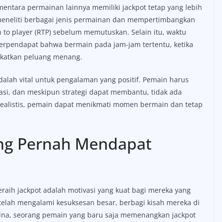
entara permainan lainnya memiliki jackpot tetap yang lebih
 meneliti berbagai jenis permainan dan mempertimbangkan
urn to player (RTP) sebelum memutuskan. Selain itu, waktu
rpendapat bahwa bermain pada jam-jam tertentu, ketika
ngkatkan peluang menang.
alah vital untuk pengalaman yang positif. Pemain harus
si, dan meskipun strategi dapat membantu, tidak ada
ealistis, pemain dapat menikmati momen bermain dan tetap
ng Pernah Mendapat
raih jackpot adalah motivasi yang kuat bagi mereka yang
elah mengalami kesuksesan besar, berbagi kisah mereka di
Rina, seorang pemain yang baru saja memenangkan jackpot