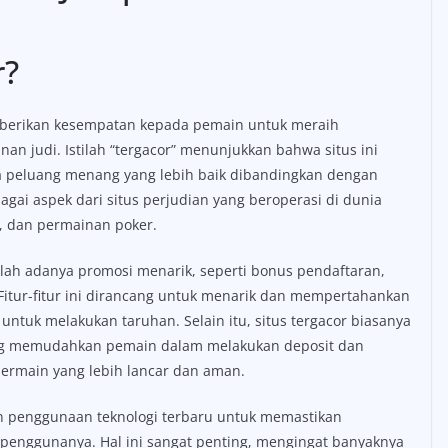
r?
emberikan kesempatan kepada pemain untuk meraih
n judi. Istilah “tergacor” menunjukkan bahwa situs ini
rta peluang menang yang lebih baik dibandingkan dengan
bagai aspek dari situs perjudian yang beroperasi di dunia
a, dan permainan poker.
dalah adanya promosi menarik, seperti bonus pendaftaran,
itur-fitur ini dirancang untuk menarik dan mempertahankan
tuk melakukan taruhan. Selain itu, situs tergacor biasanya
g memudahkan pemain dalam melakukan deposit dan
ermain yang lebih lancar dan aman.
kan penggunaan teknologi terbaru untuk memastikan
penggunanya. Hal ini sangat penting, mengingat banyaknya