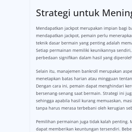
Strategi untuk Menin
Mendapatkan jackpot merupakan impian bagi ba
mendapatkan jackpot, pemain perlu menerapkan b
teknik dasar bermain yang penting adalah mem
Setiap permainan memiliki keunikannya sendi
perbedaan signifikan dalam hasil yang diperole
Selain itu, manajemen bankroll merupakan aspe
menetapkan batas harian atau mingguan tentan
Dengan cara ini, pemain dapat menghindari ke
bersenang-senang saat bermain. Strategi ini j
sehingga apabila hasil kurang memuaskan, mas
tanpa harus merasa terbebani oleh kerugian s
Pemilihan permainan juga tidak kalah penting. 
dapat memberikan keuntungan tersendiri. Beb