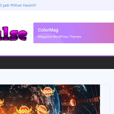
Jadi Pilihan Favorit?
 Hujan Petir di Brimo4D: Panduan Menang
 Fitur Wild Pecah Beruntun yang
ra Pemain
dia: Depo Telkomsel untuk Permainan Seru!
Brimo4D: Server Terbaik untuk
ain yang Tak Terlupakan