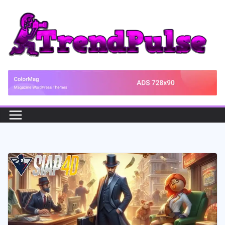
Skip
to
content