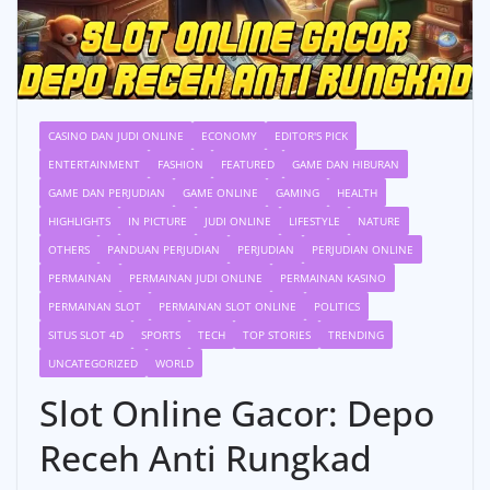
CASINO DAN JUDI ONLINE
ECONOMY
EDITOR'S PICK
ENTERTAINMENT
FASHION
FEATURED
GAME DAN HIBURAN
GAME DAN PERJUDIAN
GAME ONLINE
GAMING
HEALTH
HIGHLIGHTS
IN PICTURE
JUDI ONLINE
LIFESTYLE
NATURE
OTHERS
PANDUAN PERJUDIAN
PERJUDIAN
PERJUDIAN ONLINE
PERMAINAN
PERMAINAN JUDI ONLINE
PERMAINAN KASINO
PERMAINAN SLOT
PERMAINAN SLOT ONLINE
POLITICS
SITUS SLOT 4D
SPORTS
TECH
TOP STORIES
TRENDING
UNCATEGORIZED
WORLD
Slot Online Gacor: Depo
Receh Anti Rungkad