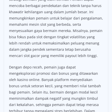
mencoba berbagai pendekatan dan teknik tanpa harus
khawatir kehilangan uang dalam jumlah besar. Ini
memungkinkan pemain untuk belajar dari pengalaman,
memahami mesin slot yang berbeda, serta
menyesuaikan gaya bermain mereka. Misalnya, pemain
bisa fokus pada slot dengan tingkat volatilitas yang
lebih rendah untuk memaksimalkan peluang menang
dalam jangka pendek sementara tetap berusaha
mencari slot gacor yang memiliki payout lebih tinggi.
Dengan depo receh, pemain juga dapat
mengeksplorasi promosi dan bonus yang ditawarkan
oleh kasino online. Banyak platform menyediakan
bonus untuk setoran kecil, yang memberi nilai tambah
bagi pemain. Selain itu, bermain dengan modal kecil
meminimalkan dampak negatif yang mungkin timbul
dari kekalahan, sehingga pemain dapat tetap merasa
terhibur tanpa mengalami stres berlebihan. Dalam