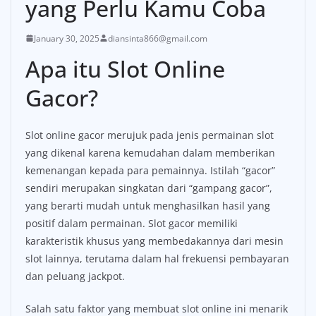
yang Perlu Kamu Coba
January 30, 2025
diansinta866@gmail.com
Apa itu Slot Online
Gacor?
Slot online gacor merujuk pada jenis permainan slot
yang dikenal karena kemudahan dalam memberikan
kemenangan kepada para pemainnya. Istilah “gacor”
sendiri merupakan singkatan dari “gampang gacor”,
yang berarti mudah untuk menghasilkan hasil yang
positif dalam permainan. Slot gacor memiliki
karakteristik khusus yang membedakannya dari mesin
slot lainnya, terutama dalam hal frekuensi pembayaran
dan peluang jackpot.
Salah satu faktor yang membuat slot online ini menarik