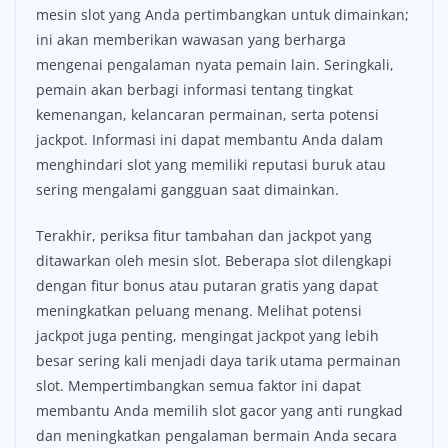
mesin slot yang Anda pertimbangkan untuk dimainkan;
ini akan memberikan wawasan yang berharga
mengenai pengalaman nyata pemain lain. Seringkali,
pemain akan berbagi informasi tentang tingkat
kemenangan, kelancaran permainan, serta potensi
jackpot. Informasi ini dapat membantu Anda dalam
menghindari slot yang memiliki reputasi buruk atau
sering mengalami gangguan saat dimainkan.
Terakhir, periksa fitur tambahan dan jackpot yang
ditawarkan oleh mesin slot. Beberapa slot dilengkapi
dengan fitur bonus atau putaran gratis yang dapat
meningkatkan peluang menang. Melihat potensi
jackpot juga penting, mengingat jackpot yang lebih
besar sering kali menjadi daya tarik utama permainan
slot. Mempertimbangkan semua faktor ini dapat
membantu Anda memilih slot gacor yang anti rungkad
dan meningkatkan pengalaman bermain Anda secara