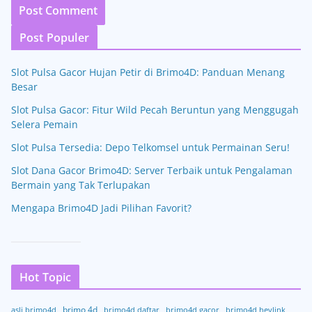
Post Populer
Slot Pulsa Gacor Hujan Petir di Brimo4D: Panduan Menang
Besar
Slot Pulsa Gacor: Fitur Wild Pecah Beruntun yang Menggugah
Selera Pemain
Slot Pulsa Tersedia: Depo Telkomsel untuk Permainan Seru!
Slot Dana Gacor Brimo4D: Server Terbaik untuk Pengalaman
Bermain yang Tak Terlupakan
Mengapa Brimo4D Jadi Pilihan Favorit?
Hot Topic
brimo 4d
asli brimo4d
brimo4d daftar
brimo4d gacor
brimo4d heylink