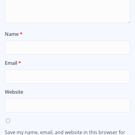
Name
*
Email
*
Website
Save my name, email, and website in this browser for