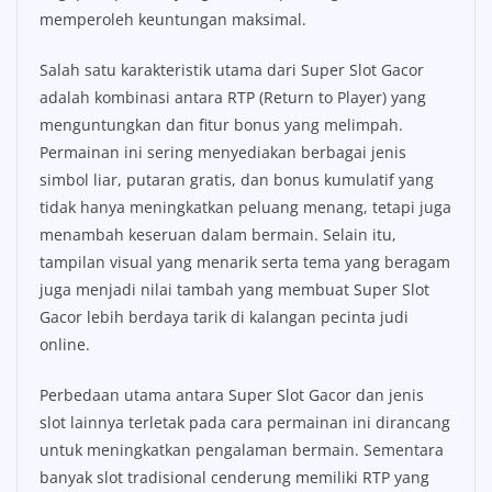
memperoleh keuntungan maksimal.
Salah satu karakteristik utama dari Super Slot Gacor
adalah kombinasi antara RTP (Return to Player) yang
menguntungkan dan fitur bonus yang melimpah.
Permainan ini sering menyediakan berbagai jenis
simbol liar, putaran gratis, dan bonus kumulatif yang
tidak hanya meningkatkan peluang menang, tetapi juga
menambah keseruan dalam bermain. Selain itu,
tampilan visual yang menarik serta tema yang beragam
juga menjadi nilai tambah yang membuat Super Slot
Gacor lebih berdaya tarik di kalangan pecinta judi
online.
Perbedaan utama antara Super Slot Gacor dan jenis
slot lainnya terletak pada cara permainan ini dirancang
untuk meningkatkan pengalaman bermain. Sementara
banyak slot tradisional cenderung memiliki RTP yang