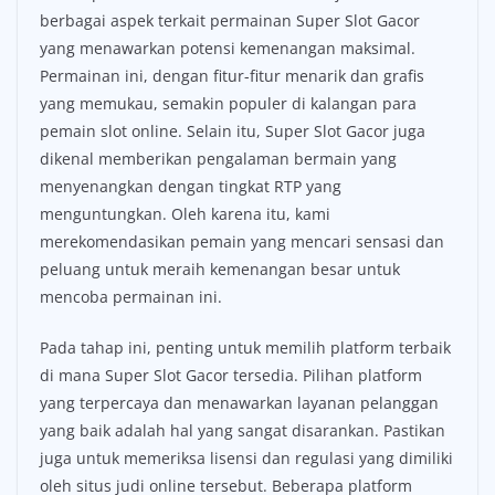
berbagai aspek terkait permainan Super Slot Gacor
yang menawarkan potensi kemenangan maksimal.
Permainan ini, dengan fitur-fitur menarik dan grafis
yang memukau, semakin populer di kalangan para
pemain slot online. Selain itu, Super Slot Gacor juga
dikenal memberikan pengalaman bermain yang
menyenangkan dengan tingkat RTP yang
menguntungkan. Oleh karena itu, kami
merekomendasikan pemain yang mencari sensasi dan
peluang untuk meraih kemenangan besar untuk
mencoba permainan ini.
Pada tahap ini, penting untuk memilih platform terbaik
di mana Super Slot Gacor tersedia. Pilihan platform
yang terpercaya dan menawarkan layanan pelanggan
yang baik adalah hal yang sangat disarankan. Pastikan
juga untuk memeriksa lisensi dan regulasi yang dimiliki
oleh situs judi online tersebut. Beberapa platform