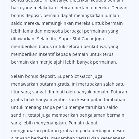
baru yang melakukan setoran pertama mereka. Dengan
bonus deposit, pemain dapat meningkatkan jumlah
saldo mereka, memungkinkan mereka untuk bermain
lebih lama dan mencoba berbagai permainan yang
ditawarkan. Selain itu, Super Slot Gacor juga
memberikan bonus untuk setoran berikutnya, yang
memberikan insentif kepada pemain untuk terus
bermain dan menjelajahi lebih banyak permainan.
Selain bonus deposit, Super Slot Gacor juga
menawarkan putaran gratis. Ini merupakan salah satu
fitur yang sangat diminati oleh banyak pemain. Putaran
gratis tidak hanya memberikan kesempatan tambahan
untuk menang tanpa perlu mempertaruhkan saldo
sendiri, tetapi juga memberikan pengalaman bermain
yang lebih menyenangkan. Pemain dapat
menggunakan putaran gratis ini pada berbagai mesin
slot yang berbeda, menambah variasi dan kesenangan