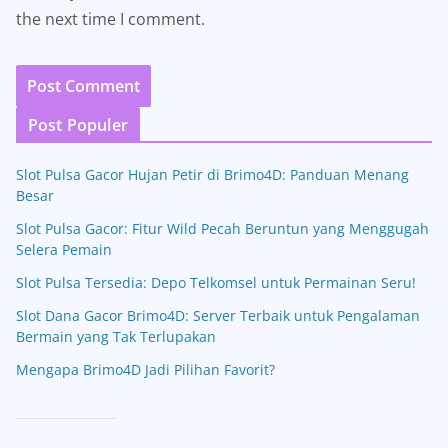
the next time I comment.
Post Populer
Slot Pulsa Gacor Hujan Petir di Brimo4D: Panduan Menang
Besar
Slot Pulsa Gacor: Fitur Wild Pecah Beruntun yang Menggugah
Selera Pemain
Slot Pulsa Tersedia: Depo Telkomsel untuk Permainan Seru!
Slot Dana Gacor Brimo4D: Server Terbaik untuk Pengalaman
Bermain yang Tak Terlupakan
Mengapa Brimo4D Jadi Pilihan Favorit?