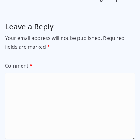
Leave a Reply
Your email address will not be published.
Required
fields are marked
*
Comment
*