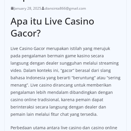
January 28, 2025
diansinta866@gmail.com
Apa itu Live Casino
Gacor?
Live Casino Gacor merupakan istilah yang merujuk
pada pengalaman bermain game kasino secara
langsung dengan dealer sungguhan melalui streaming
video. Dalam konteks ini, “gacor” berasal dari slang
bahasa Indonesia yang berarti “beruntung” atau “sering
menang”. Live casino dirancang untuk memberikan
pengalaman lebih mendalam dibandingkan dengan
casino online tradisional, karena pemain dapat
berinteraksi secara langsung dengan dealer dan
pemain lain melalui fitur chat yang tersedia.
Perbedaan utama antara live casino dan casino online