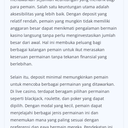
para pemain. Salah satu keuntungan utama adalah
aksesibilitas yang lebih baik. Dengan deposit yang
relatif rendah, pemain yang mungkin tidak memiliki
anggaran besar dapat menikmati pengalaman bermain
kasino langsung tanpa perlu menginvestasikan jumlah
besar dari awal. Hal ini membuka peluang bagi
berbagai kalangan pemain untuk ikut merasakan
keseruan permainan tanpa tekanan finansial yang
berlebihan.
Selain itu, deposit minimal memungkinkan pemain
untuk mencoba berbagai permainan yang ditawarkan.
Di live casino, terdapat beragam pilihan permainan
seperti blackjack, roulette, dan poker yang dapat
dipilih. Dengan modal yang kecil, pemain dapat
menjelajahi berbagai jenis permainan ini dan
menemukan mana yang paling sesuai dengan
preferensi dan gaya bermain mereka. Pendekatan ini