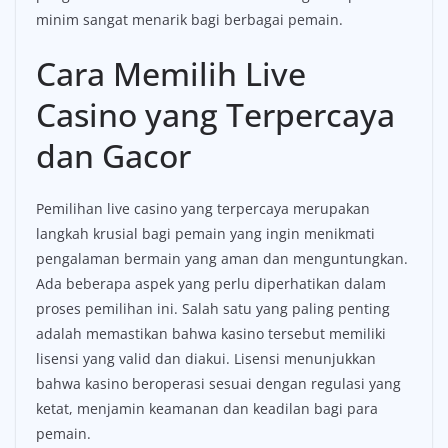
minim sangat menarik bagi berbagai pemain.
Cara Memilih Live
Casino yang Terpercaya
dan Gacor
Pemilihan live casino yang terpercaya merupakan
langkah krusial bagi pemain yang ingin menikmati
pengalaman bermain yang aman dan menguntungkan.
Ada beberapa aspek yang perlu diperhatikan dalam
proses pemilihan ini. Salah satu yang paling penting
adalah memastikan bahwa kasino tersebut memiliki
lisensi yang valid dan diakui. Lisensi menunjukkan
bahwa kasino beroperasi sesuai dengan regulasi yang
ketat, menjamin keamanan dan keadilan bagi para
pemain.