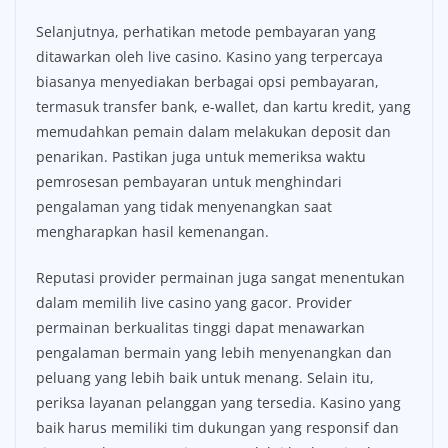
Selanjutnya, perhatikan metode pembayaran yang
ditawarkan oleh live casino. Kasino yang terpercaya
biasanya menyediakan berbagai opsi pembayaran,
termasuk transfer bank, e-wallet, dan kartu kredit, yang
memudahkan pemain dalam melakukan deposit dan
penarikan. Pastikan juga untuk memeriksa waktu
pemrosesan pembayaran untuk menghindari
pengalaman yang tidak menyenangkan saat
mengharapkan hasil kemenangan.
Reputasi provider permainan juga sangat menentukan
dalam memilih live casino yang gacor. Provider
permainan berkualitas tinggi dapat menawarkan
pengalaman bermain yang lebih menyenangkan dan
peluang yang lebih baik untuk menang. Selain itu,
periksa layanan pelanggan yang tersedia. Kasino yang
baik harus memiliki tim dukungan yang responsif dan