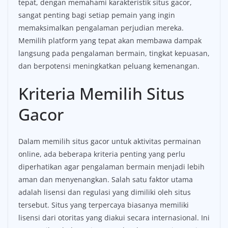
tepat, dengan memahami karakteristik situs gacor,
sangat penting bagi setiap pemain yang ingin
memaksimalkan pengalaman perjudian mereka.
Memilih platform yang tepat akan membawa dampak
langsung pada pengalaman bermain, tingkat kepuasan,
dan berpotensi meningkatkan peluang kemenangan.
Kriteria Memilih Situs
Gacor
Dalam memilih situs gacor untuk aktivitas permainan
online, ada beberapa kriteria penting yang perlu
diperhatikan agar pengalaman bermain menjadi lebih
aman dan menyenangkan. Salah satu faktor utama
adalah lisensi dan regulasi yang dimiliki oleh situs
tersebut. Situs yang terpercaya biasanya memiliki
lisensi dari otoritas yang diakui secara internasional. Ini