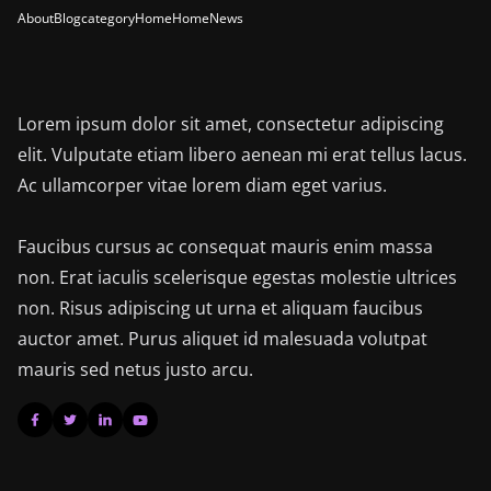
About
Blog
category
Home
Home
News
Lorem ipsum dolor sit amet, consectetur adipiscing
elit. Vulputate etiam libero aenean mi erat tellus lacus.
Ac ullamcorper vitae lorem diam eget varius.
Faucibus cursus ac consequat mauris enim massa
non. Erat iaculis scelerisque egestas molestie ultrices
non. Risus adipiscing ut urna et aliquam faucibus
auctor amet. Purus aliquet id malesuada volutpat
mauris sed netus justo arcu.