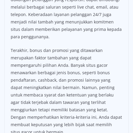
melalui berbagai saluran seperti live chat, email, atau
telepon. Keberadaan layanan pelanggan 24/7 juga
menjadi nilai tambah yang menunjukkan komitmen
situs dalam memberikan pelayanan yang prima kepada
para penggunanya.
Terakhir, bonus dan promosi yang ditawarkan
merupakan faktor tambahan yang dapat
mempengaruhi pilihan Anda. Banyak situs gacor
menawarkan berbagai jenis bonus, seperti bonus
pendaftaran, cashback, dan promosi lainnya yang
dapat meningkatkan nilai bermain. Namun, penting
untuk membaca syarat dan ketentuan yang berlaku
agar tidak terjebak dalam tawaran yang terlihat
menggiurkan tetapi memiliki batasan yang ketat.
Dengan memperhatikan kriteria-kriteria ini, Anda dapat
membuat keputusan yang lebih bijak saat memilih
situs gacor untuk bermain.