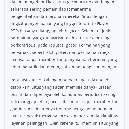
dalam mengidentifikasi situs gacor. Ini terkait dengan
seberapa sering pemain dapat menerima
pengembalian dari taruhan mereka. Situs dengan
tingkat pengembalian yang tinggi (Return to Player –
RTP) biasanya dianggap lebih gacor. Selain itu, jenis
permainan yang ditawarkan oleh situs tersebut juga
berkontribusi pada reputasi gacor. Permainan yang
bervariasi, seperti slot, poker, dan permainan meja
lainnya, dapat memberikan pengalaman bermain yang
lebih menarik dan meningkatkan peluang kemenangan.
Reputasi situs di kalangan pemain juga tidak boleh
diabaikan. Situs yang sudah memiliki banyak ulasan
positif dan dipercaya oleh komunitas perjudian sering
kali dianggap lebih gacor. Ulasan ini dapat memberikan
gambaran sebelumnya tentang pengalaman pemain
lain, termasuk mengenai proses penarikan dan kualitas
layanan pelanggan. Oleh karena itu, memilih situs yang