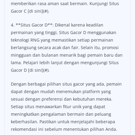
memberikan rasa aman saat bermain. Kunjungi Situs
Gacor C [di sini](#).
4. **Situs Gacor D**: Dikenal karena keadilan
permainan yang tinggi, Situs Gacor D menggunakan
teknologi RNG yang memastikan setiap permainan
berlangsung secara acak dan fair. Selain itu, promosi
mingguan dan bulanan menarik bagi pemain baru dan
lama. Pelajari lebih lanjut dengan mengunjungi Situs
Gacor D [di sini](#).
Dengan berbagai pilihan situs gacor yang ada, pemain
dapat dengan mudah menemukan platform yang
sesuai dengan preferensi dan kebutuhan mereka.
Setiap situs menawarkan fitur unik yang dapat
meningkatkan pengalaman bermain dan peluang
keberhasilan. Pastikan untuk menjelajahi beberapa
rekomendasi ini sebelum menentukan pilihan Anda.