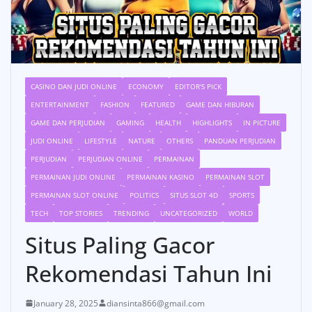
CASINO DAN JUDI ONLINE
ECONOMY
EDITOR'S PICK
ENTERTAINMENT
FASHION
FEATURED
GAME DAN HIBURAN
GAME DAN PERJUDIAN
GAMING
HEALTH
HIGHLIGHTS
IN PICTURE
JUDI ONLINE
LIFESTYLE
NATURE
OTHERS
PANDUAN PERJUDIAN
PERJUDIAN
PERJUDIAN ONLINE
PERMAINAN
PERMAINAN JUDI ONLINE
PERMAINAN KASINO
PERMAINAN SLOT
PERMAINAN SLOT ONLINE
POLITICS
SITUS SLOT 4D
SPORTS
TECH
TOP STORIES
TRENDING
UNCATEGORIZED
WORLD
Situs Paling Gacor
Rekomendasi Tahun Ini
January 28, 2025
diansinta866@gmail.com